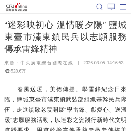
“迷彩映初心 溫情暖夕陽” 鹽城
東臺市溱東鎮民兵以志願服務
傳承雷鋒精神
來源：中央廣電總台國際在線
|
2026-03-05 14:16:53
528.6万
春風送暖，美德傳揚。學雷鋒紀念日來
臨，鹽城東臺市溱東鎮武裝部組織基幹民兵隊
伍，走進鎮敬老院開展“學雷鋒、獻愛心、送溫
暖”志願服務活動，以迷彩之姿踐行新時代文明
實踐要求，用實幹擔當傳承尊老敬老傳統美