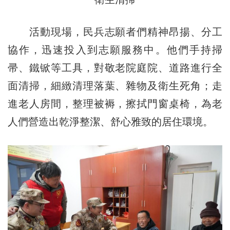
活動現場，民兵志願者們精神昂揚、分工
協作，迅速投入到志願服務中。他們手持掃
帚、鐵锨等工具，對敬老院庭院、道路進行全
面清掃，細緻清理落葉、雜物及衛生死角；走
進老人房間，整理被褥，擦拭門窗桌椅，為老
人們營造出乾淨整潔、舒心雅致的居住環境。