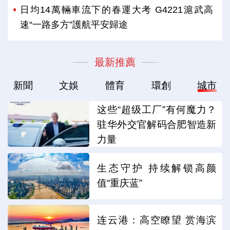
日均14萬輛車流下的春運大考 G4221滬武高
速“一路多方”護航平安歸途
最新推薦
新聞
文娛
體育
環創
城市
这些“超级工厂”有何魔力？
驻华外交官解码合肥智造新
力量
生态守护 持续解锁高颜
值“重庆蓝”
连云港：高空瞭望 赏海滨