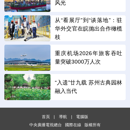
风光
从“看展厅”到“谈落地”：驻
华外交官在皖抛出合作橄榄
枝
重庆机场2026年旅客吞吐
量突破3000万人次
“入遗”廿九载 苏州古典园林
融入当代
首頁
|
導航
|
電腦版
中央廣播電視總台
國際在線
版權所有