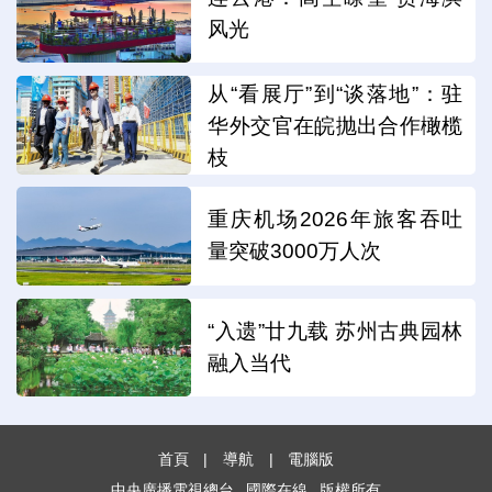
风光
从“看展厅”到“谈落地”：驻
华外交官在皖抛出合作橄榄
枝
重庆机场2026年旅客吞吐
量突破3000万人次
“入遗”廿九载 苏州古典园林
融入当代
首頁
|
導航
|
電腦版
中央廣播電視總台
國際在線
版權所有