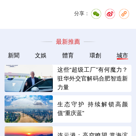
分享：
最新推薦
新聞
文娛
體育
環創
城市
这些“超级工厂”有何魔力？
驻华外交官解码合肥智造新
力量
生态守护 持续解锁高颜
值“重庆蓝”
连云港：高空瞭望 赏海滨