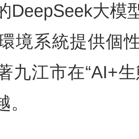
DeepSeek大
環境系統提供個
著九江市在“AI+
越。