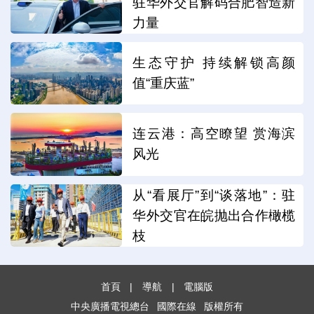
驻华外交官解码合肥智造新
力量
生态守护 持续解锁高颜
值“重庆蓝”
连云港：高空瞭望 赏海滨
风光
从“看展厅”到“谈落地”：驻
华外交官在皖抛出合作橄榄
枝
首頁
|
導航
|
電腦版
中央廣播電視總台
國際在線
版權所有