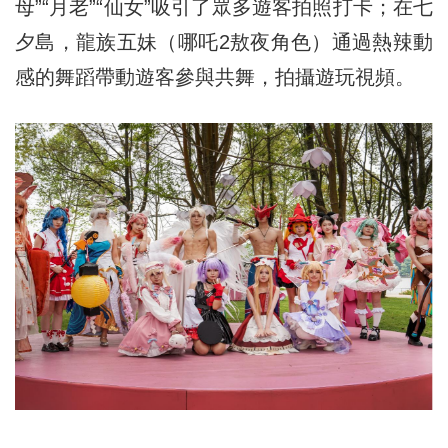
母”“月老”“仙女”吸引了眾多遊客拍照打卡；在七
夕島，龍族五妹（哪吒2敖夜角色）通過熱辣動
感的舞蹈帶動遊客參與共舞，拍攝遊玩視頻。