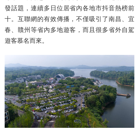
發話題，連續多日位居省內各地市抖音熱榜前
十。互聯網的有效傳播，不僅吸引了南昌、宜
春、贛州等省內多地遊客，而且很多省外自駕
遊客慕名而來。