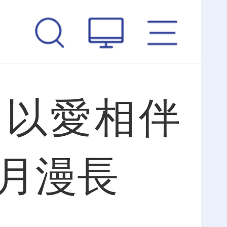
 以愛相伴
歲月漫長