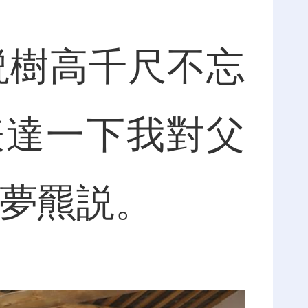
樹高千尺不忘
表達一下我對父
吳夢羆説。