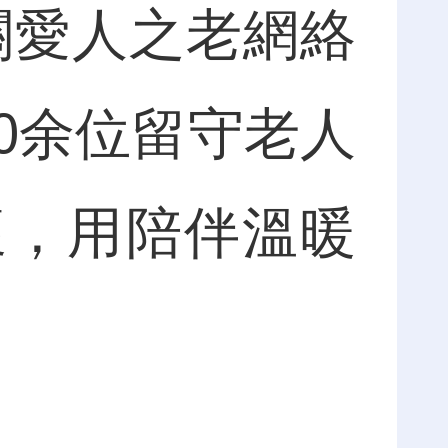
關愛人之老網絡
0余位留守老人
懷，用陪伴溫暖