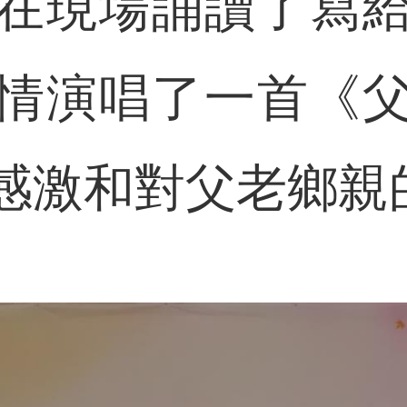
在現場誦讀了寫
情演唱了一首《
感激和對父老鄉親