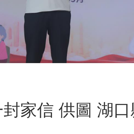
封家信 供圖 湖