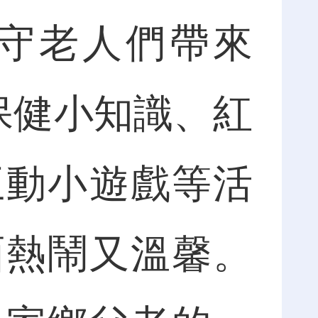
守老人們帶來
保健小知識、紅
互動小遊戲等活
面熱鬧又溫馨。