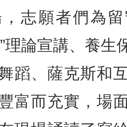
志願者們為留
會”理論宣講、養生
舞蹈、薩克斯和
豐富而充實，場