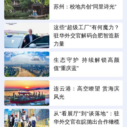
苏州：校地共创“同里诗光”
这些“超级工厂”有何魔力？
驻华外交官解码合肥智造新
力量
生态守护 持续解锁高颜
值“重庆蓝”
连云港：高空瞭望 赏海滨
风光
从“看展厅”到“谈落地”：驻
华外交官在皖抛出合作橄榄