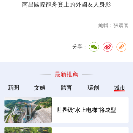
南昌國際龍舟賽上的外國友人身影
編輯：張震寰
分享：
最新推薦
新聞
文娛
體育
環創
城市
世界级“水上电梯”将成型