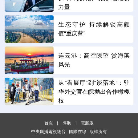
力量
生态守护 持续解锁高颜
值“重庆蓝”
连云港：高空瞭望 赏海滨
风光
从“看展厅”到“谈落地”：驻
华外交官在皖抛出合作橄榄
枝
首頁
|
導航
|
電腦版
中央廣播電視總台
國際在線
版權所有