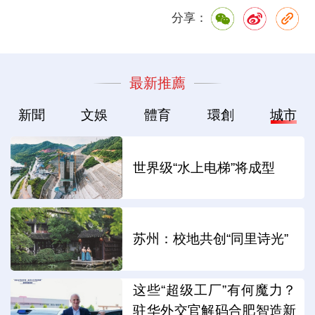
分享：
最新推薦
新聞
文娛
體育
環創
城市
世界级“水上电梯”将成型
苏州：校地共创“同里诗光”
这些“超级工厂”有何魔力？
驻华外交官解码合肥智造新