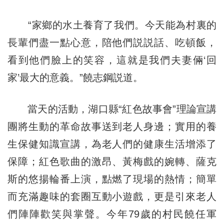
“家鄉的水土養育了我們。今天能為村裏的
長輩們盡一點心意，陪他們説説話、吃頓飯，
看到他們臉上的笑容，這就是我們夫妻倆‘回
家’最大的意義。”饒志鋼説道。
當天的活動，湖口縣“紅色故事會”理論宣講
團將生動的革命故事送到老人身邊；實用的養
生保健知識宣講，為老人們的健康生活增添了
保障；紅色歌曲的激昂、黃梅戲的婉轉、薩克
斯的悠揚輪番上演，點燃了現場的熱情；簡單
而充滿趣味的套圈互動小遊戲，更是引來老人
們陣陣歡笑與掌聲。今年79歲的村民饒任軍