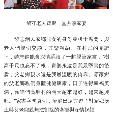
留守老人齊聚一堂共享家宴
饒志鋼以家鄉兒女的身份穿梭于席間，與
老人們親切交談，其樂融融。在村民的見證
下，饒志鋼飽含深情誦讀了一封親筆家書，“樹
高千尺也忘不了根，家鄉永遠是我最堅實的後
盾，父老鄉親永遠是我最溫暖的倚靠。願家鄉
的父老鄉親們身體健健康康，日子過得幸福美
滿，願咱們高塘村的明天越來越好，越來越興
旺。”家書字句真切，流淌出遠方遊子對家鄉沃
土與父老鄉親無法割捨的牽掛與深情祝福。