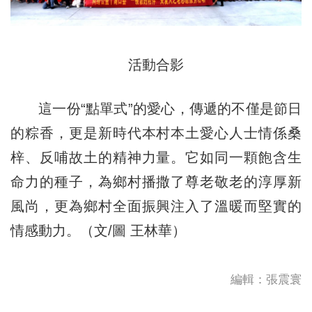
活動合影
這一份“點單式”的愛心，傳遞的不僅是節日
的粽香，更是新時代本村本土愛心人士情係桑
梓、反哺故土的精神力量。它如同一顆飽含生
命力的種子，為鄉村播撒了尊老敬老的淳厚新
風尚，更為鄉村全面振興注入了溫暖而堅實的
情感動力。（文/圖 王林華）
編輯：張震寰