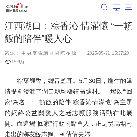
江西湖口：粽香沁 情滿懷 “一頓
飯的陪伴”暖人心
來源：中央廣電總台國際在線
|
2025-05-31 15:37:29
15.6万
粽葉飄香，鄉音盈耳。5月30日，端午的溫
情提前浸潤了湖口縣均橋鎮高塘村。一場以“‘回
家’為名，‘一頓飯的陪伴’粽香沁情滿懷”為主題
的網絡公益關愛人之老志願服務活動在此展
開。而這場“回家”行動的點單人，正是從高塘村
走出的鄉友饒志鋼、柯倩倩夫婦。