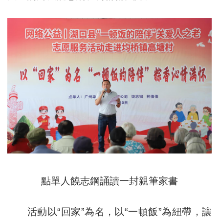
點單人饒志鋼誦讀一封親筆家書
活動以“回家”為名，以“一頓飯”為紐帶，讓