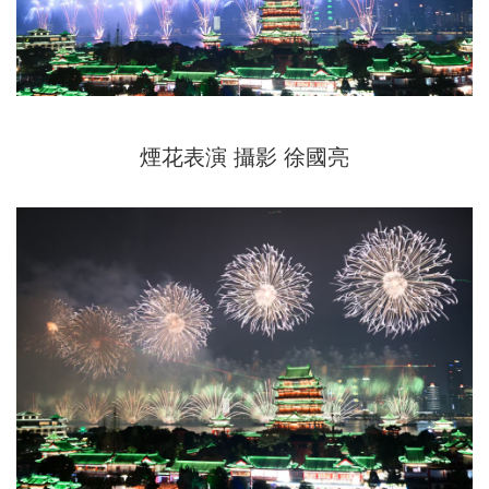
煙花表演 攝影 徐國亮