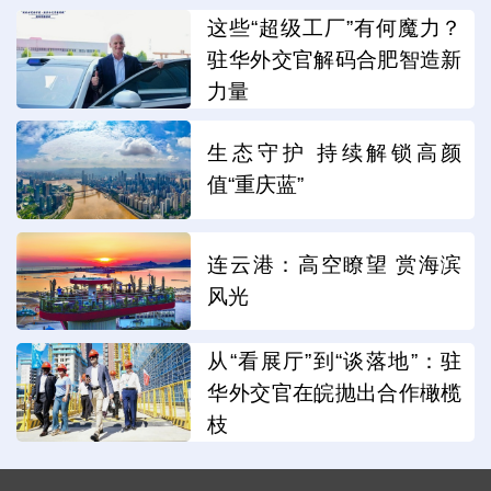
这些“超级工厂”有何魔力？
驻华外交官解码合肥智造新
力量
生态守护 持续解锁高颜
值“重庆蓝”
连云港：高空瞭望 赏海滨
风光
从“看展厅”到“谈落地”：驻
华外交官在皖抛出合作橄榄
枝