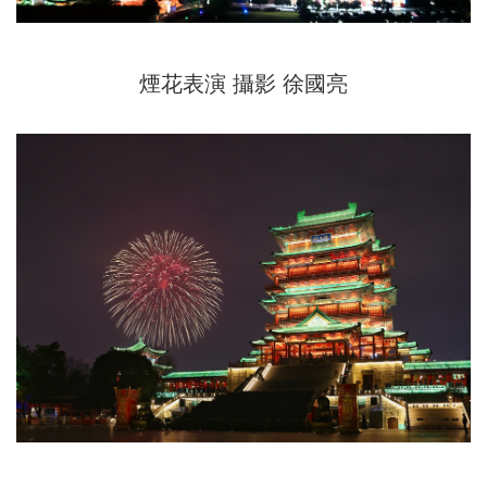
煙花表演 攝影 徐國亮