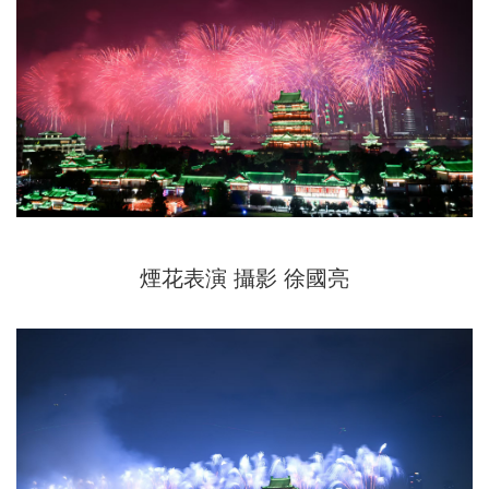
煙花表演 攝影 徐國亮