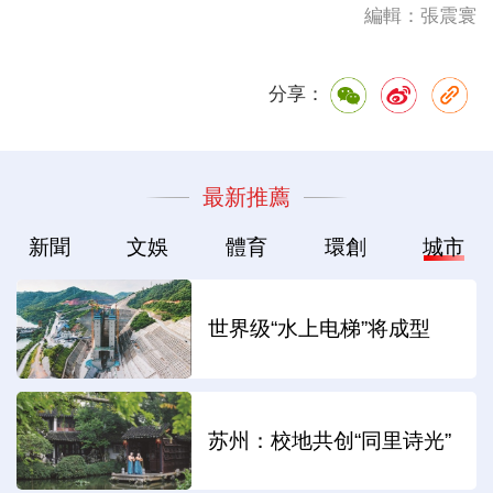
編輯：張震寰
分享：
最新推薦
新聞
文娛
體育
環創
城市
世界级“水上电梯”将成型
苏州：校地共创“同里诗光”