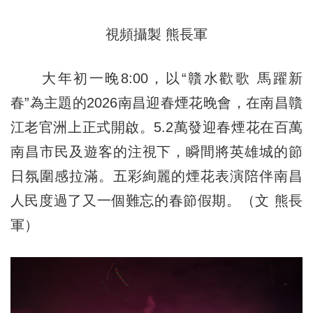
視頻攝製 熊長軍
大年初一晚8:00，以“贛水歡歌 馬躍新
春”為主題的2026南昌迎春煙花晚會，在南昌贛
江老官洲上正式開啟。5.2萬發迎春煙花在百萬
南昌市民及遊客的注視下，瞬間將英雄城的節
日氛圍感拉滿。五彩絢麗的煙花表演陪伴南昌
人民度過了又一個難忘的春節假期。（文 熊長
軍）