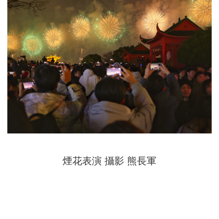
煙花表演 攝影 熊長軍