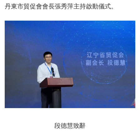
丹東市貿促會會長張秀萍主持啟動儀式。
段德慧致辭