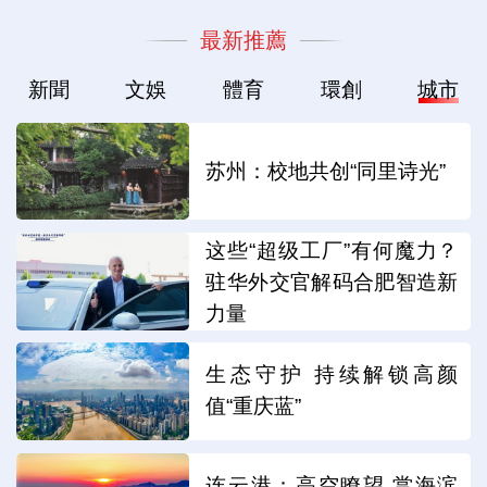
最新推薦
新聞
文娛
體育
環創
城市
苏州：校地共创“同里诗光”
这些“超级工厂”有何魔力？
驻华外交官解码合肥智造新
力量
生态守护 持续解锁高颜
值“重庆蓝”
连云港：高空瞭望 赏海滨