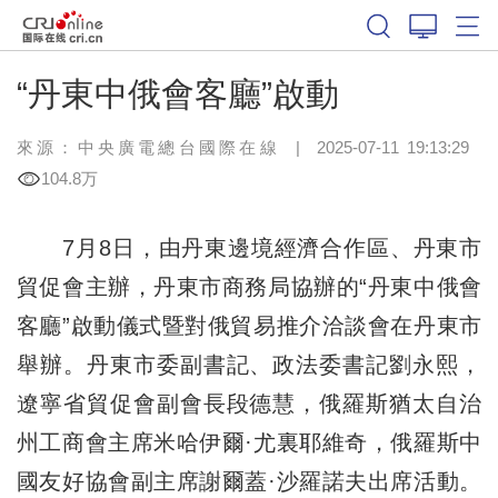
“丹東中俄會客廳”啟動
來源：中央廣電總台國際在線
|
2025-07-11 19:13:29
104.8万
7月8日，由丹東邊境經濟合作區、丹東市
貿促會主辦，丹東市商務局協辦的“丹東中俄會
客廳”啟動儀式暨對俄貿易推介洽談會在丹東市
舉辦。丹東市委副書記、政法委書記劉永熙，
遼寧省貿促會副會長段德慧，俄羅斯猶太自治
州工商會主席米哈伊爾·尤裏耶維奇，俄羅斯中
國友好協會副主席謝爾蓋·沙羅諾夫出席活動。