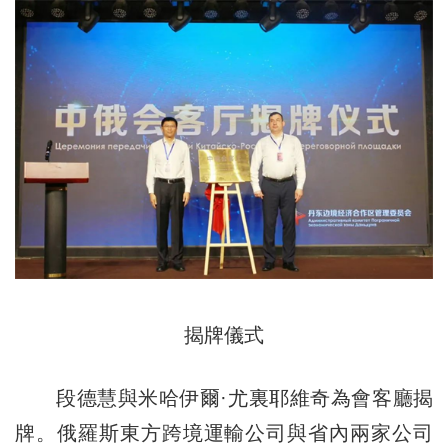
揭牌儀式
段德慧與米哈伊爾·尤裏耶維奇為會客廳揭
牌。俄羅斯東方跨境運輸公司與省內兩家公司