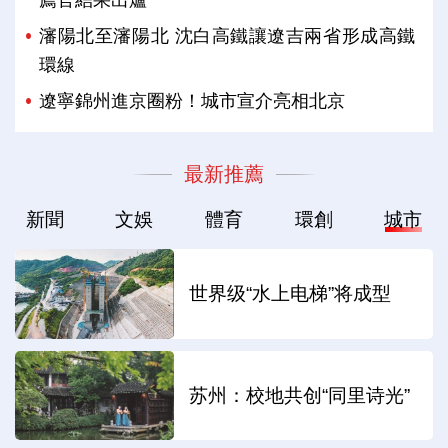
瀋陽北至瀋陽北 沈白高鐵讓遼吉兩省形成高鐵
環線
遼寧錦州進京圈粉！城市宣介亮相北京
最新推薦
新聞
文娛
體育
環創
城市
世界级“水上电梯”将成型
苏州：校地共创“同里诗光”