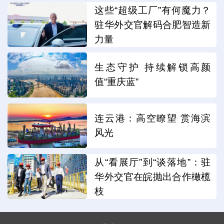
这些“超级工厂”有何魔力？
驻华外交官解码合肥智造新
力量
生态守护 持续解锁高颜
值“重庆蓝”
连云港：高空瞭望 赏海滨
风光
从“看展厅”到“谈落地”：驻
华外交官在皖抛出合作橄榄
枝