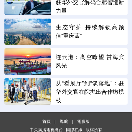
驻华外交官解码合肥智造新
力量
生态守护 持续解锁高颜
值“重庆蓝”
连云港：高空瞭望 赏海滨
风光
从“看展厅”到“谈落地”：驻
华外交官在皖抛出合作橄榄
枝
首頁
|
導航
|
電腦版
中央廣播電視總台
國際在線
版權所有