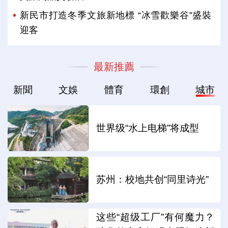
新民市打造冬季文旅新地標 “冰雪歡樂谷”盛裝
迎客
最新推薦
新聞
文娛
體育
環創
城市
世界级“水上电梯”将成型
苏州：校地共创“同里诗光”
这些“超级工厂”有何魔力？