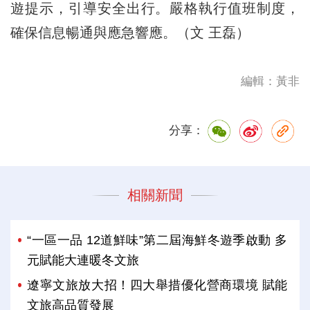
遊提示，引導安全出行。嚴格執行值班制度，
確保信息暢通與應急響應。（文 王磊）
編輯：黃非
分享：
相關新聞
“一區一品 12道鮮味”第二屆海鮮冬遊季啟動 多
元賦能大連暖冬文旅
遼寧文旅放大招！四大舉措優化營商環境 賦能
文旅高品質發展