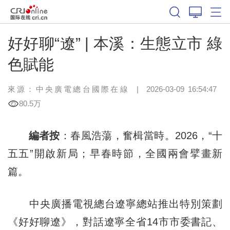
好好聊“遼” | 本溪：生態立市 綠
色賦能
來源：中央廣電總台國際在線
|
2026-03-09 16:54:47
80.5万
編者按
：春風浩蕩，奮楫當時。202
6，
“十
五五”開啟新局；早春時節，全國兩會擘畫新
篇。
中央廣播電視總台遼寧總站推出特別策劃
《好好聊遼》，對話遼寧全省14市市委書記、