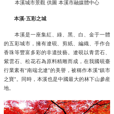
本溪城市景觀 供圖 本溪市融媒體中心
本溪·五彩之城
本溪是一座集紅、綠、黑、白、金于一體
的五彩城市，擁有遼硯、剪紙、編織、手作合
香珠等豐富多彩的非遺技藝。遼硯以青雲石、
紫雲石、松花石為原料精雕而成，在我國硯臺
行業素有“南端北遼”的美譽，被稱作本溪“鎮市
之寶”。同時，本溪也是中國最大的林下山參産
地。