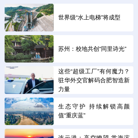
世界级“水上电梯”将成型
苏州：校地共创“同里诗光”
这些“超级工厂”有何魔力？
驻华外交官解码合肥智造新
力量
生态守护 持续解锁高颜
值“重庆蓝”
连云港：高空瞭望 赏海滨