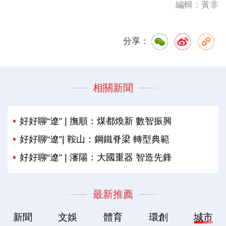
編輯：黃非
分享：
相關新聞
好好聊“遼” | 撫順：煤都煥新 數智振興
好好聊“遼”| 鞍山：鋼鐵脊梁 轉型典範
好好聊“遼” | 瀋陽：大國重器 智造先鋒
最新推薦
新聞
文娛
體育
環創
城市