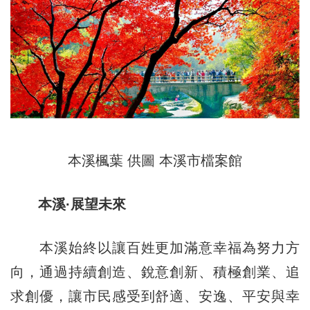
本溪楓葉 供圖 本溪市檔案館
本溪·展望未來
本溪始終以讓百姓更加滿意幸福為努力方
向，通過持續創造、銳意創新、積極創業、追
求創優，讓市民感受到舒適、安逸、平安與幸