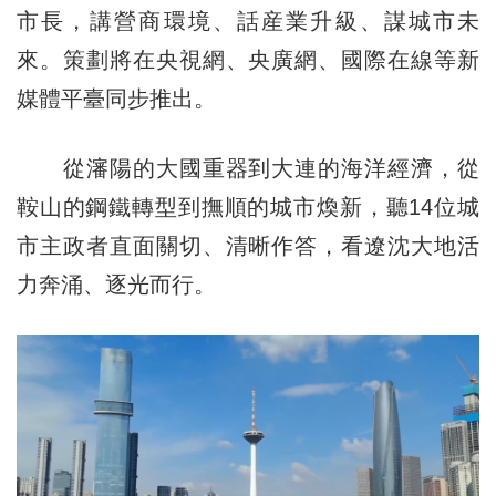
市長，講營商環境、話産業升級、謀城市未
來。策劃將在央視網、央廣網、國際在線等新
媒體平臺同步推出。
從瀋陽的大國重器到大連的海洋經濟，從
鞍山的鋼鐵轉型到撫順的城市煥新，聽14位城
市主政者直面關切、清晰作答，看遼沈大地活
力奔涌、逐光而行。