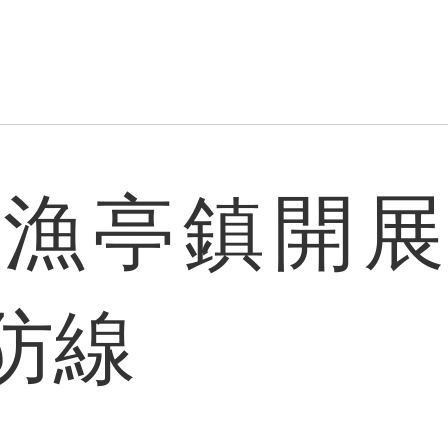
縣漁亭鎮開展
防線