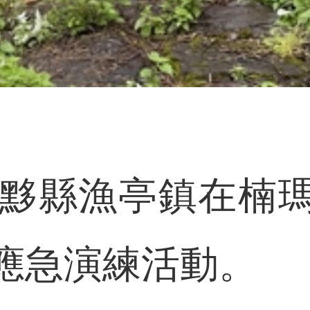
黟縣漁亭鎮在楠瑪
應急演練活動。