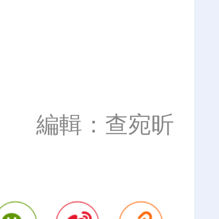
編輯：查宛昕