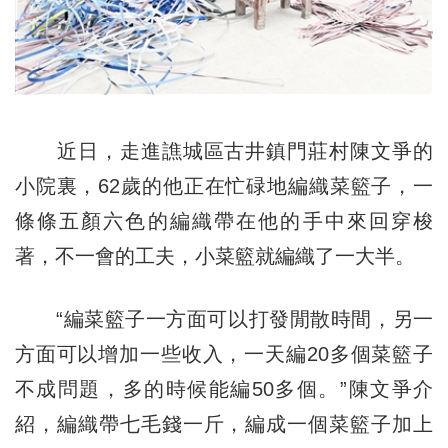
近日，走進譙城區古井鎮門莊村陳文爭的
小院裏，62歲的他正在忙碌地編織菜籃子，一
條條五顏六色的編織帶在他的手中來回穿梭
著，不一會的工夫，小菜籃就編織了一大半。
“編菜籃子一方面可以打發閒散時間，另一
方面可以增加一些收入，一天編20多個菜籃子
不成問題，多的時候能編50多個。”陳文爭介
紹，編織帶七毛錢一斤，編成一個菜籃子加上