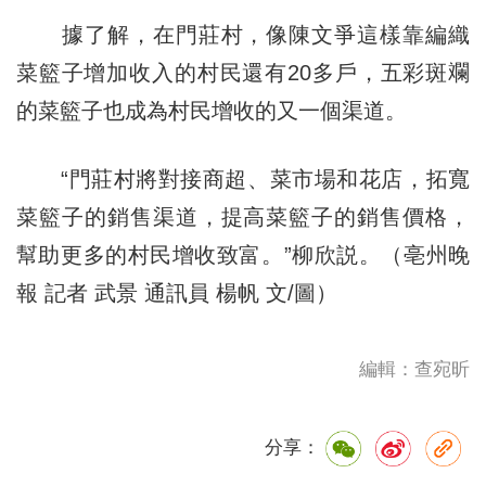
據了解，在門莊村，像陳文爭這樣靠編織
菜籃子增加收入的村民還有20多戶，五彩斑斕
的菜籃子也成為村民增收的又一個渠道。
“門莊村將對接商超、菜市場和花店，拓寬
菜籃子的銷售渠道，提高菜籃子的銷售價格，
幫助更多的村民增收致富。”柳欣説。（亳州晚
報 記者 武景 通訊員 楊帆 文/圖）
編輯：查宛昕
分享：