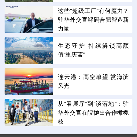
这些“超级工厂”有何魔力？
驻华外交官解码合肥智造新
力量
生态守护 持续解锁高颜
值“重庆蓝”
连云港：高空瞭望 赏海滨
风光
从“看展厅”到“谈落地”：驻
华外交官在皖抛出合作橄榄
枝