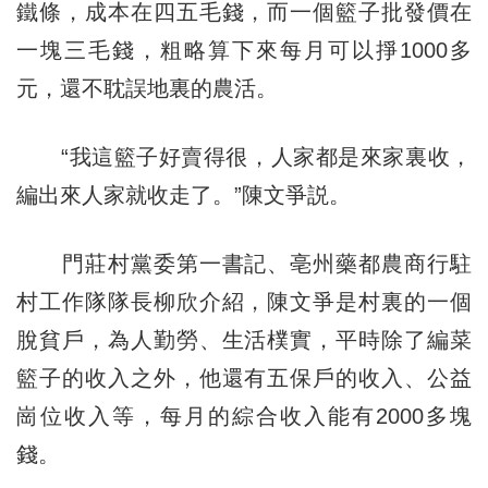
鐵條，成本在四五毛錢，而一個籃子批發價在
一塊三毛錢，粗略算下來每月可以掙1000多
元，還不耽誤地裏的農活。
“我這籃子好賣得很，人家都是來家裏收，
編出來人家就收走了。”陳文爭説。
門莊村黨委第一書記、亳州藥都農商行駐
村工作隊隊長柳欣介紹，陳文爭是村裏的一個
脫貧戶，為人勤勞、生活樸實，平時除了編菜
籃子的收入之外，他還有五保戶的收入、公益
崗位收入等，每月的綜合收入能有2000多塊
錢。