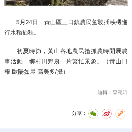
5月24日，黃山區三口鎮農民駕駛插秧機進
行水稻插秧。
初夏時節，黃山各地農民搶抓農時開展農
事活動，鄉村田野裏一片繁忙景象。（黃山日
報 歐陽如晨 高美多/攝）
編輯：查宛昕
分享：