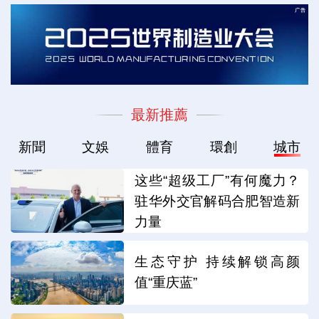
最新推薦
新聞
文娛
體育
環創
城市
这些“超级工厂”有何魔力？
驻华外交官解码合肥智造新
力量
生态守护 持续解锁高颜
值“重庆蓝”