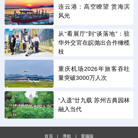
连云港：高空瞭望 赏海滨
风光
从“看展厅”到“谈落地”：驻
华外交官在皖抛出合作橄榄
枝
重庆机场2026年旅客吞吐
量突破3000万人次
“入遗”廿九载 苏州古典园林
融入当代
首頁
|
導航
|
電腦版