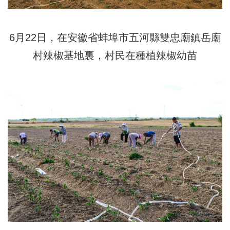
6月22日，在安徽省蚌埠市五河縣雙忠廟鎮岳廟
村辣椒基地裏，村民在種植辣椒幼苗