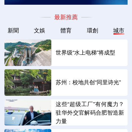
最新推薦
新聞
文娛
體育
環創
城市
世界级“水上电梯”将成型
苏州：校地共创“同里诗光”
这些“超级工厂”有何魔力？
驻华外交官解码合肥智造新
力量