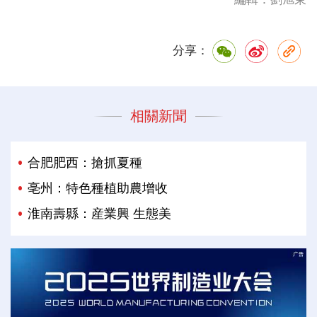
分享：
相關新聞
合肥肥西：搶抓夏種
亳州：特色種植助農增收
淮南壽縣：産業興 生態美