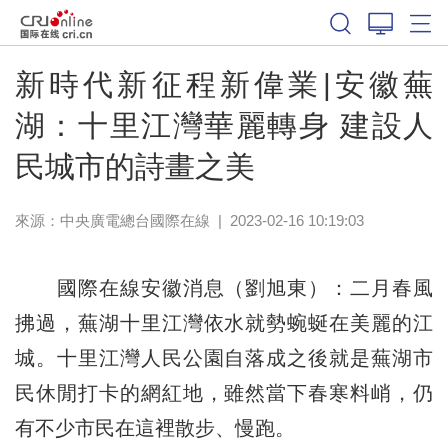
新時代新征程新偉業|安徽蕪
湖：十里江灣華麗轉身 建設人
民城市的詩畫之美
來源：中央廣電總台國際在線
|
2023-02-16 10:19:03
國際在線安徽消息（劉旭東）：二月春風
拂過，蕪湖十里江灣依水就勢蜿蜒在美麗的江
城。十里江灣人民公園自落成之後就是蕪湖市
民休閒打卡的網紅地，雖然當下春寒料峭，仍
有不少市民在這裡散步、慢跑。