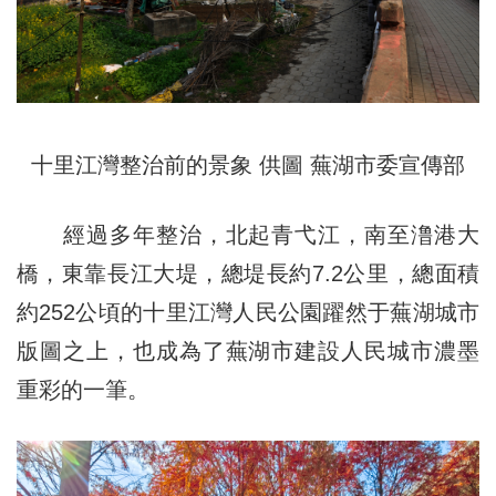
十里江灣整治前的景象 供圖 蕪湖市委宣傳部
經過多年整治，北起青弋江，南至澛港大
橋，東靠長江大堤，總堤長約7.2公里，總面積
約252公頃的十里江灣人民公園躍然于蕪湖城市
版圖之上，也成為了蕪湖市建設人民城市濃墨
重彩的一筆。