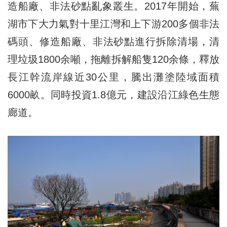
造船廠、非法砂點亂象叢生。2017年開始，蕪
湖市下大力氣對十里江灣和上下游200多個非法
碼頭、修造船廠、非法砂點進行拆除清場，清
理垃圾1800余噸，拖離拆解船隻120余條，釋放
長江幹流岸線近30公里，騰出灘塗陸域面積
6000畝。同時投資1.8億元，建設沿江綠色生態
廊道。