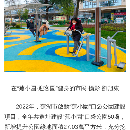
在“蕪小園·迎客園”健身的市民 攝影 劉旭東
2022年，蕪湖市啟動“蕪小園”口袋公園建設
項目，全年共選址建設“蕪小園”口袋公園50處，
新增提升公園綠地面積27.03萬平方米，充分挖