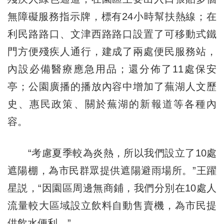
無障礙服務指示牌，標有24小時幫扶熱線；在
利民路路口、文津西路路口設置了可移動式鐵
門方便殘疾人通行，建成了兩處便民服務站，
內設必備醫療應急用品；還分佈了11處保安
亭；公園廣播的播放內容中增加了蕪湖人文歷
史、惠民政策、關於蕪湖的新報道等各種內
容。
“考慮夏季較為炎熱，所以我們設立了10處
遮陽棚，為市民群眾提供遮陽避雨場所。”王躍
星説，“因園區周邊無商鋪，我們分別在10處人
流量較大區域設立飲料自動售賣機，為市民提
供飲水便利。”