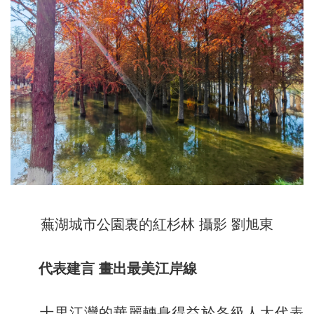
蕪湖城市公園裏的紅杉林 攝影 劉旭東
代表建言 畫出最美江岸線
十里江灣的華麗轉身得益於各級人大代表