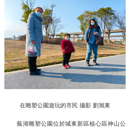
在雕塑公園遊玩的市民 攝影 劉旭東
蕪湖雕塑公園位於城東新區核心區神山公