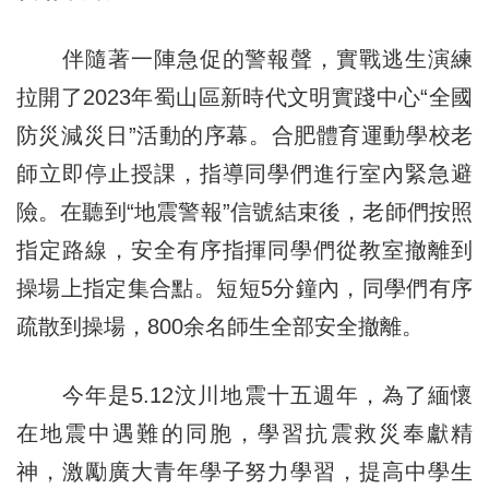
伴隨著一陣急促的警報聲，實戰逃生演練
拉開了2023年蜀山區新時代文明實踐中心“全國
防災減災日”活動的序幕。合肥體育運動學校老
師立即停止授課，指導同學們進行室內緊急避
險。在聽到“地震警報”信號結束後，老師們按照
指定路線，安全有序指揮同學們從教室撤離到
操場上指定集合點。短短5分鐘內，同學們有序
疏散到操場，800余名師生全部安全撤離。
今年是5.12汶川地震十五週年，為了緬懷
在地震中遇難的同胞，學習抗震救災奉獻精
神，激勵廣大青年學子努力學習，提高中學生