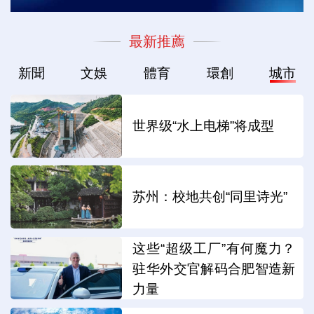
最新推薦
新聞
文娛
體育
環創
城市
世界级“水上电梯”将成型
苏州：校地共创“同里诗光”
这些“超级工厂”有何魔力？
驻华外交官解码合肥智造新
力量