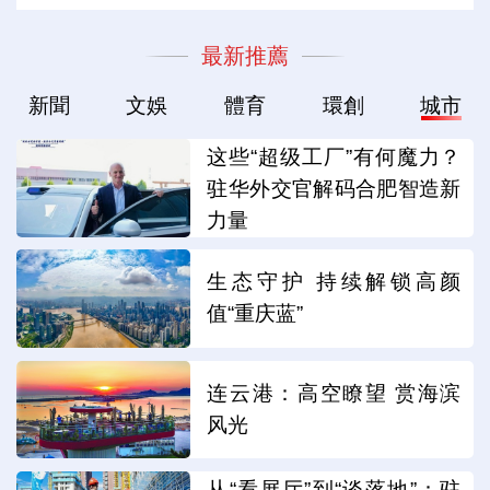
最新推薦
新聞
文娛
體育
環創
城市
这些“超级工厂”有何魔力？
驻华外交官解码合肥智造新
力量
生态守护 持续解锁高颜
值“重庆蓝”
连云港：高空瞭望 赏海滨
风光
从“看展厅”到“谈落地”：驻