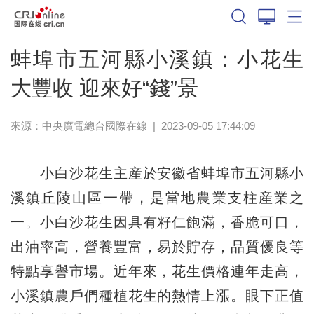
蚌埠市五河縣小溪鎮：小花生
大豐收 迎來好“錢”景
來源：中央廣電總台國際在線
|
2023-09-05 17:44:09
小白沙花生主産於安徽省蚌埠市五河縣小
溪鎮丘陵山區一帶，是當地農業支柱産業之
一。小白沙花生因具有籽仁飽滿，香脆可口，
出油率高，營養豐富，易於貯存，品質優良等
特點享譽市場。近年來，花生價格連年走高，
小溪鎮農戶們種植花生的熱情上漲。眼下正值