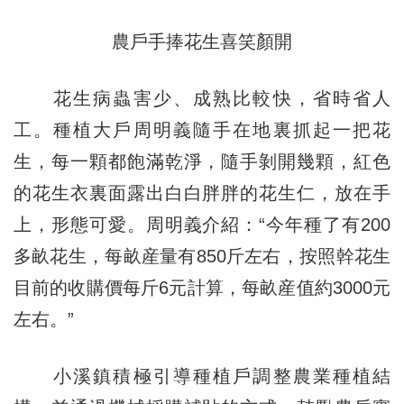
農戶手捧花生喜笑顏開
花生病蟲害少、成熟比較快，省時省人
工。種植大戶周明義隨手在地裏抓起一把花
生，每一顆都飽滿乾淨，隨手剝開幾顆，紅色
的花生衣裏面露出白白胖胖的花生仁，放在手
上，形態可愛。周明義介紹：“今年種了有200
多畝花生，每畝産量有850斤左右，按照幹花生
目前的收購價每斤6元計算，每畝産值約3000元
左右。”
小溪鎮積極引導種植戶調整農業種植結