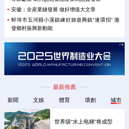
安徽：全産業鏈發展 做好增值大文章
蚌埠市五河縣小溪鎮練好旅遊興鎮“連環招” 激
發鄉村振興新動能
最新推薦
新聞
文娛
體育
環創
城市
世界级“水上电梯”将成型