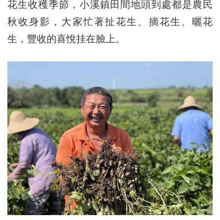
花生收穫季節，小溪鎮田間地頭到處都是農民
秋收身影，大家忙著扯花生、摘花生、曬花
生，豐收的喜悅挂在臉上。