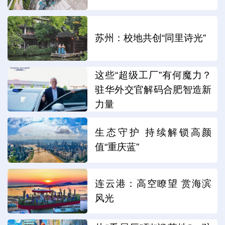
苏州：校地共创“同里诗光”
这些“超级工厂”有何魔力？
驻华外交官解码合肥智造新
力量
生态守护 持续解锁高颜
值“重庆蓝”
连云港：高空瞭望 赏海滨
风光