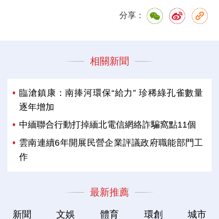
分享：
相關新聞
臨滄鎮康：南捧河環保“給力” 珍稀綠孔雀數量
逐年增加
中緬聯合行動打掉緬北電信網絡詐騙窩點11個
雲南連續6年開展民營企業評議政府職能部門工
作
最新推薦
新聞
文娛
體育
環創
城市