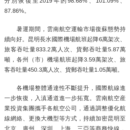
分別恢復至2019年的98.68%、101.09%、
87.86%。
暑運期間，雲南航空運輸市場復蘇態勢持
續向好。昆明長水國際機場航班起降6萬架次、
旅客吞吐量833.2萬人次、貨郵吞吐量5.87萬
噸，各州（市）機場航班起降3.59萬架次、旅
客吞吐量450.3萬人次、貨郵吞吐量1.05萬噸。
各機場整體通達性不斷提升，國際航線進
一步恢復，入滇通道進一步拓寬。雲南航空産
業投資集團攜手各航空公司，通過調整優化航
線網絡、更換大機型等方式，持續加密昆明至
北京、廣州、深圳、上海、三亞等商務快線，