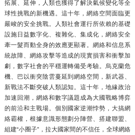
拓展、延伸，人類也獲得了解決氣候變化等全
球性挑戰的新機遇。這十年，網絡空間面臨更
嚴峻的安全挑戰。人類社會運行所依賴的基礎
設施日益數字化、複雜化、集成化，網絡安全
牽一髮而動全身的效應更顯著。網絡和信息系
統故障、網絡攻擊等造成的現實損害和衝擊加
劇，數字社會的平穩運轉備受考驗。烏克蘭危
機、巴以衝突陰雲蔓延到網絡空間，新武器、
新戰法不斷突破人類認知。這十年，地緣政治
加速回潮，網絡和數字議題成為大國戰略博弈
的前沿和主戰場。個別國家逆潮悖勢，大搞網
絡霸權，根據意識形態劃分陣營、搭建聯盟、
組建“小圈子”，拉大國家間的不信任，全球網絡