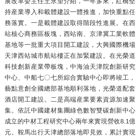
展改革委主任王永望介紹，一年多來，紅橋堅
持産業導入和載體建設一體推進，加快重點任
務落實。一是載體建設取得階段性進展。在西
站核心商務區板塊，西站南、京津冀工業軟體
基地等一批重大項目開工建設，大興國際機場
天津西站城市航站樓正在加緊建設。在光榮道
科技創新産業帶板塊，中海油天津院創新研究
中心、中船七〇七所綜合實驗中心即將竣工，
藝點意創全國總部基地順利落地，光榮道配套
酒店開工建設。二是高端産業要素資源加速聚
集。依託中國建材集團綠色數智雙碳創新中心
成立的中材工程研究中心兩年來實現營收8.1億
元。鞍馬出行天津總部落地即見效，累計實現