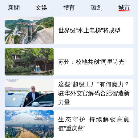
新聞
文娛
體育
環創
城市
世界级“水上电梯”将成型
苏州：校地共创“同里诗光”
这些“超级工厂”有何魔力？
驻华外交官解码合肥智造新
力量
生态守护 持续解锁高颜
值“重庆蓝”