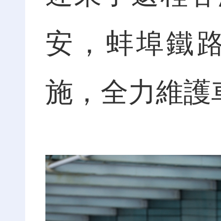
安，蚌埠鐵
施，全力維護