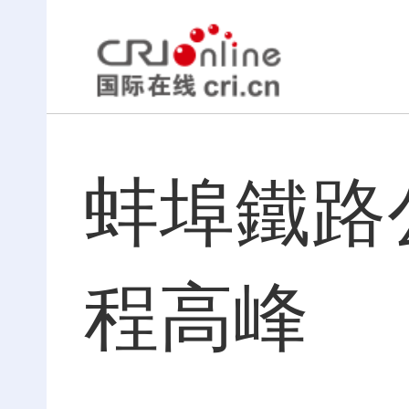
蚌埠鐵路
程高峰