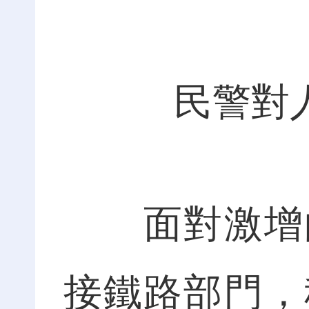
民警對
面對激增的
接鐵路部門，