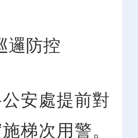
巡邏防控
公安處提前對
實施梯次用警。