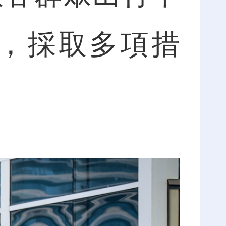
，採取多項措
。