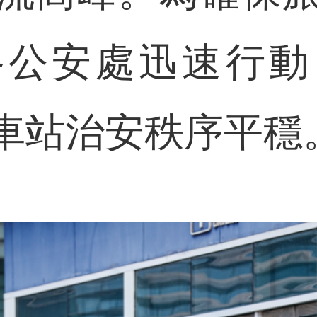
路公安處迅速行動
車站治安秩序平穩