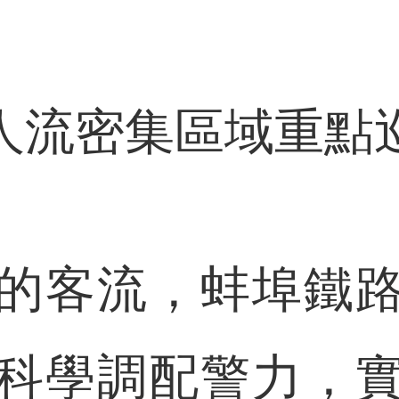
人流密集區域重點
客流，蚌埠鐵路
科學調配警力，