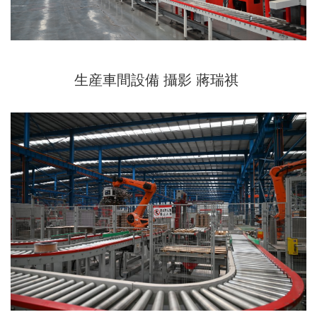
生産車間設備 攝影 蔣瑞祺