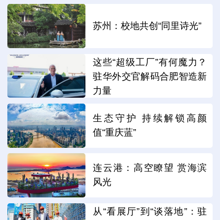
苏州：校地共创“同里诗光”
这些“超级工厂”有何魔力？
驻华外交官解码合肥智造新
力量
生态守护 持续解锁高颜
值“重庆蓝”
连云港：高空瞭望 赏海滨
风光
从“看展厅”到“谈落地”：驻