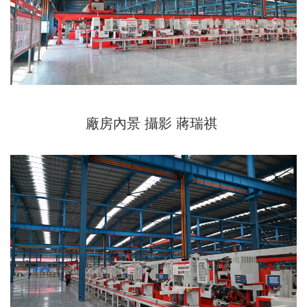
廠房內景 攝影 蔣瑞祺