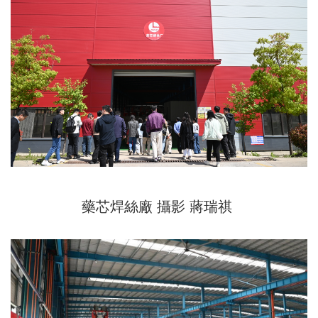
藥芯焊絲廠 攝影 蔣瑞祺