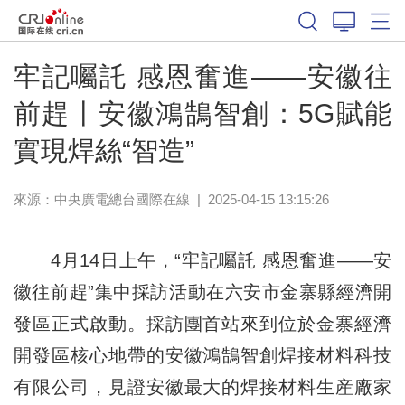
牢記囑託 感恩奮進——安徽往
前趕丨安徽鴻鵠智創：5G賦能
實現焊絲“智造”
來源：中央廣電總台國際在線
|
2025-04-15 13:15:26
4月14日上午，“牢記囑託 感恩奮進——安
徽往前趕”集中採訪活動在六安市金寨縣經濟開
發區正式啟動。採訪團首站來到位於金寨經濟
開發區核心地帶的安徽鴻鵠智創焊接材料科技
有限公司，見證安徽最大的焊接材料生産廠家