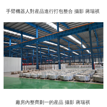
手臂機器人對産品進行打包整合 攝影 蔣瑞祺
廠房內整齊劃一的産品 攝影 蔣瑞祺