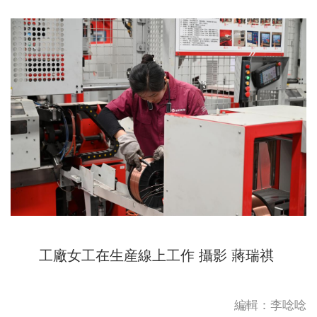
工廠女工在生産線上工作 攝影 蔣瑞祺
編輯：李唸唸