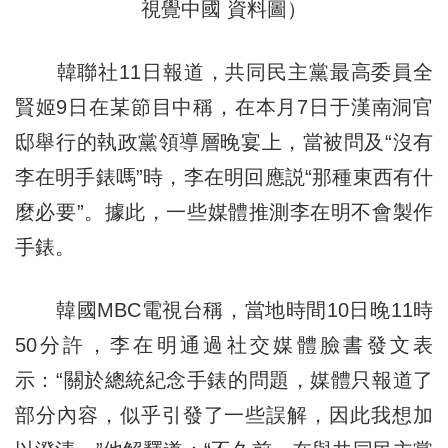
視覺中國 資料圖）
韓聯社11日報道，共同民主黨最高委員全
賢姬9日在某節目中稱，在本月7日于漢南洞官
邸舉行的執政黨領導層晚宴上，當被問及“沒有
李在明手錶嗎”時，李在明回應説“那種東西有什
麼必要”。據此，一些媒體推測李在明不會製作
手錶。
韓國MBC電視台稱，當地時間10日晚11時
50分許，李在明通過社交媒體臉書發文表
示：“關於總統紀念手錶的問題，媒體只報道了
部分內容，似乎引發了一些誤解，因此我想加