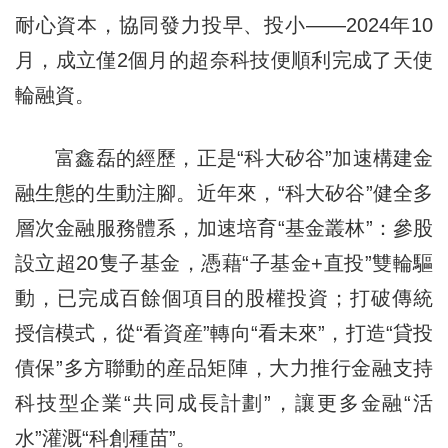
耐心資本，協同發力投早、投小——2024年10
月，成立僅2個月的超奈科技便順利完成了天使
輪融資。
富鑫磊的經歷，正是“科大矽谷”加速構建金
融生態的生動注腳。近年來，“科大矽谷”健全多
層次金融服務體系，加速培育“基金叢林”：參股
設立超20隻子基金，憑藉“子基金+直投”雙輪驅
動，已完成百餘個項目的股權投資；打破傳統
授信模式，從“看資産”轉向“看未來”，打造“貸投
債保”多方聯動的産品矩陣，大力推行金融支持
科技型企業“共同成長計劃”，讓更多金融“活
水”灌溉“科創種苗”。