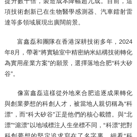
提升數十倍，製造成本降幅超九成。目前，這
項技術創新已在生物醫學感測器、汽車鐳射雷
達等多領域展現出廣闊前景。
富鑫磊和團隊在香港深耕技術多年，2024
年8月，帶著“將實驗室中精密納米結構技術轉化
為實用産業方案”的願景，選擇落地合肥“科大矽
谷”。
像富鑫磊這樣從外地來合肥追逐成果轉化
與創業夢想的科創人才，被當地人親切稱為“科
漂”，而“科大矽谷”正是他們的核心載體。與“北
漂”“滬漂”以地域標注人生坐標不同，“科漂”把對
科創夢想的堅定追求寫在了名字裏。細看“科