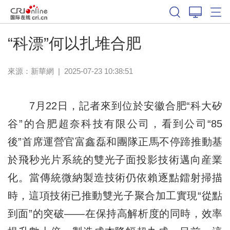
“科漂”何以扎堆合肥
來源：
新華網
|
2025-07-23 10:38:51
7月22日，記者來到位於安徽合肥“科大矽
谷”的合肥超奈科技有限公司，看到公司“85
後”首席運營官富鑫磊和團隊正馬不停蹄推動基
於飛秒光片系統的雙光子面投影技術邁向産業
化。當傳統微納製造技術仍依賴逐點鐳射掃描
時，這項技術已推動雙光子聚合加工實現“從點
到面”的突破——在保持高解析度的同時，效率