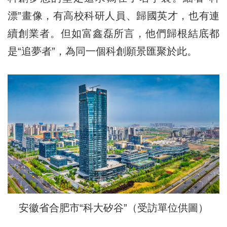
漂”畫像，有高校科研人員、歸國英才，也有連
續創業者。但如富鑫磊所言，他們歸根結底都
是“追夢者”，為同一個科創願景匯聚於此。
安徽省合肥市“科大矽谷”（受訪單位供圖）