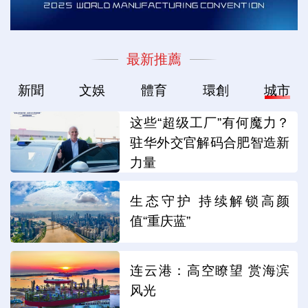
最新推薦
新聞
文娛
體育
環創
城市
这些“超级工厂”有何魔力？
驻华外交官解码合肥智造新
力量
生态守护 持续解锁高颜
值“重庆蓝”
连云港：高空瞭望 赏海滨
风光