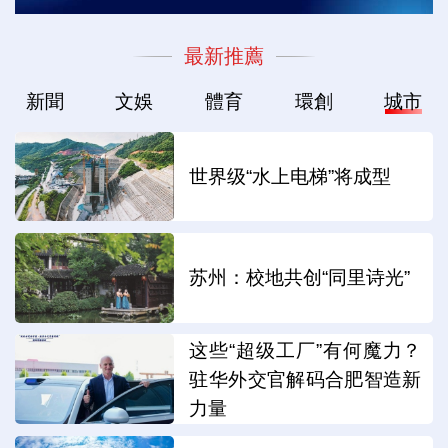
最新推薦
新聞
文娛
體育
環創
城市
世界级“水上电梯”将成型
苏州：校地共创“同里诗光”
这些“超级工厂”有何魔力？
驻华外交官解码合肥智造新
力量