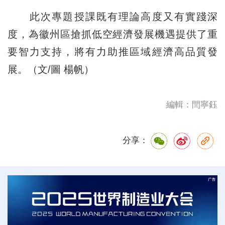
此次專題授課既有理論高度又有實踐深
度，為徽州區搶抓低空經濟發展機遇提供了重
要智力支持，將有力助推區域經濟高品質發
展。（文/圖 楊帆）
編輯：閆寧鈺
分享：