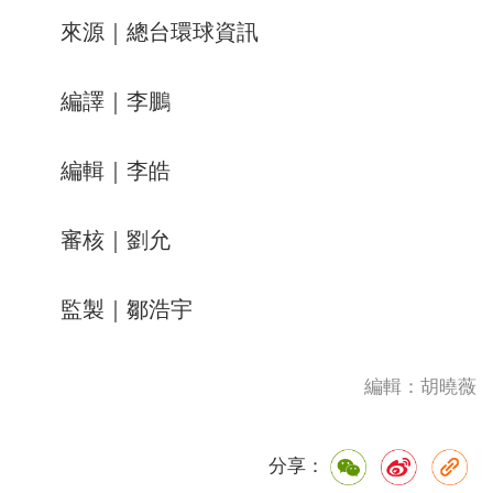
來源｜總台環球資訊
編譯｜李鵬
編輯｜李皓
審核｜劉允
監製｜鄒浩宇
編輯：胡曉薇
分享：