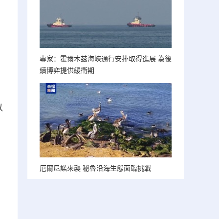
專家：霍爾木茲海峽通行安排取得進展 為後
續博弈提供緩衝期
以
厄爾尼諾來襲 秘魯沿海生態面臨挑戰