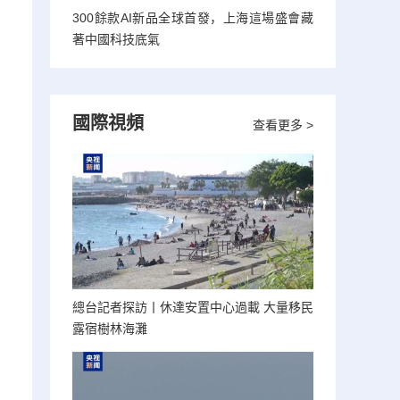
300餘款AI新品全球首發，上海這場盛會藏
著中國科技底氣
。
國際視頻
查看更多 >
總台記者探訪丨休達安置中心過載 大量移民
露宿樹林海灘