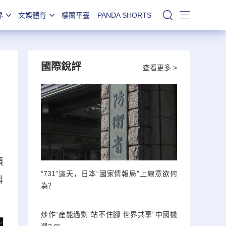
界
文娛體育
樓蘭平臺
PANDA SHORTS
站內搜索
國際銳評
查看更多 >
領
“731”這天，日本“國家情報局”上線意欲何
科
為？
炒作“産能過剩”站不住腳 世界共享“中國機