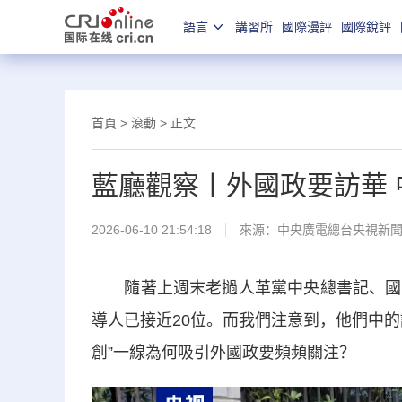
語言
講習所
國際漫評
國際銳評
首頁
>
滾動
> 正文
藍廳觀察丨外國政要訪華
2026-06-10 21:54:18
來源：
中央廣電總台央視新
隨著上週末老撾人革黨中央總書記、國家
導人已接近20位。而我們注意到，他們中
創”一線為何吸引外國政要頻頻關注？