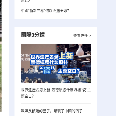
遇2.0”
中國“新新三樣”何以火遍全球？
國際3分鐘
查看更多 >
世界遺産名錄上新 景德鎮憑什麼填補“瓷”主
題空白？
歐盟反傾銷的籃子，錯裝了中國的鴨子