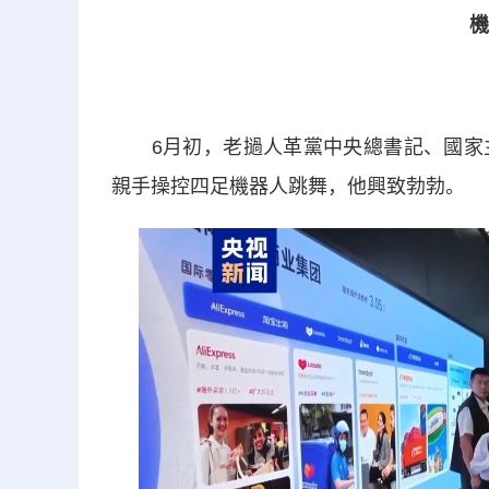
機
6月初，老撾人革黨中央總書記、國家主
親手操控四足機器人跳舞，他興致勃勃。