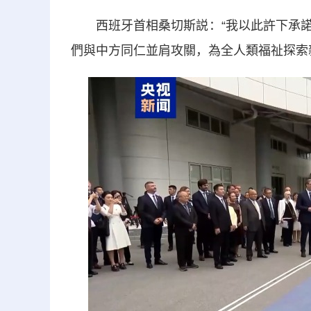
西班牙首相桑切斯説：“我以此許下承諾
們與中方同仁並肩攻關，為全人類福祉探索