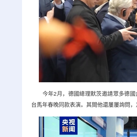
今年2月，德國總理默茨邀請眾多德國企
台馬年春晚同款表演。其間他還屢屢詢問，