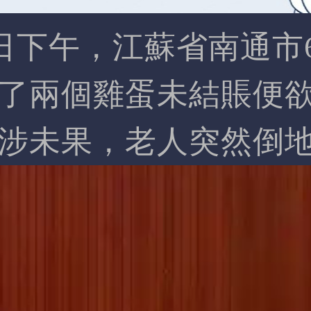
13日下午，江蘇省南通
了兩個雞蛋未結賬便
涉未果，老人突然倒