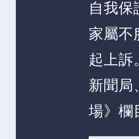
自我保
家屬不
起上訴
新聞局
場》欄