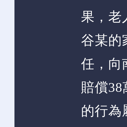
果，老
谷某的
任，向
賠償3
的行為