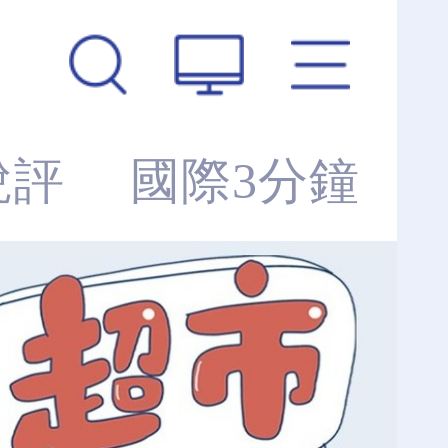
銳評
國際3分鐘