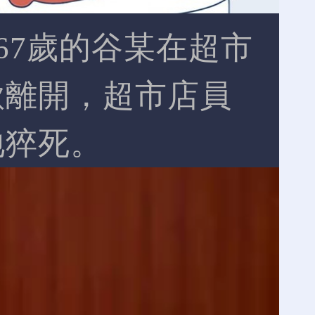
市67歲的谷某在超市
欲離開，超市店員
地猝死。