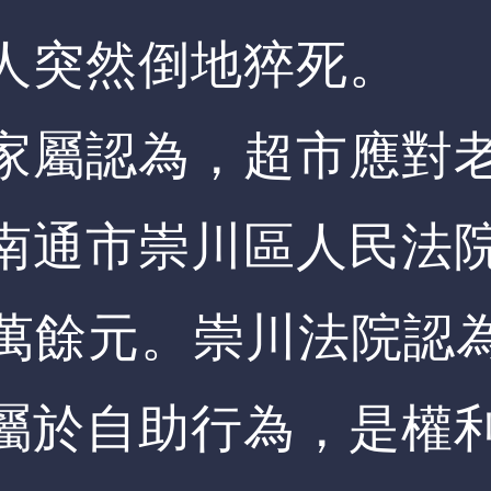
人突然倒地猝死。
家屬認為，超市應對
南通市崇川區人民法
8萬餘元。崇川法院認
屬於自助行為，是權