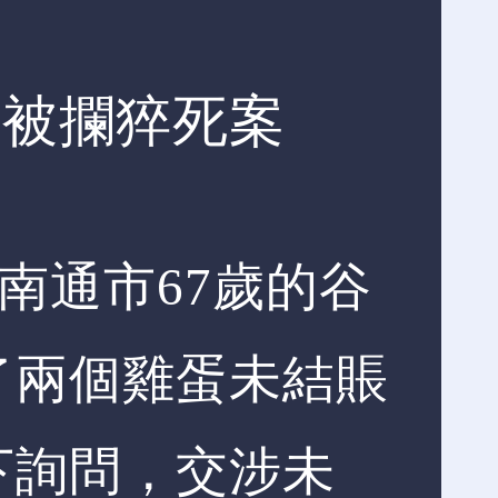
蛋被攔猝死案
省南通市67歲的谷
了兩個雞蛋未結賬
下詢問，交涉未