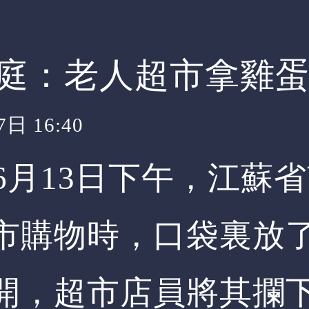
庭：老人超市拿雞
日 16:40
年6月13日下午，江蘇
市購物時，口袋裏放
開，超市店員將其攔