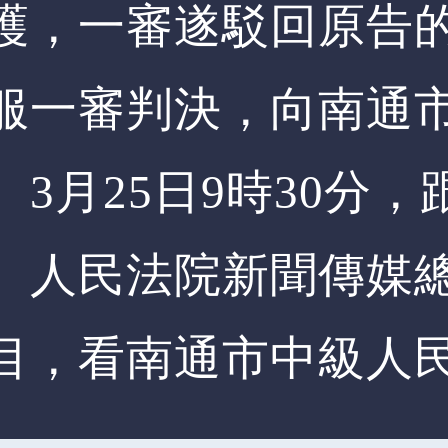
護，一審遂駁回原告
服一審判決，向南通
。3月25日9時30分
、人民法院新聞傳媒
目，看南通市中級人