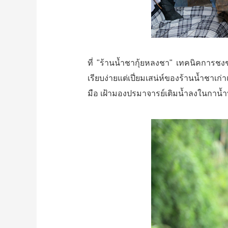
ที่ "ร้านน้ำชากุ้ยหลงชา" เทคนิคการช
เรียบง่ายแต่เปี่ยมเสน่ห์ของร้านน้ำช
มือ เฝ้ามองปรมาจารย์เติมน้ำลงในกาน้