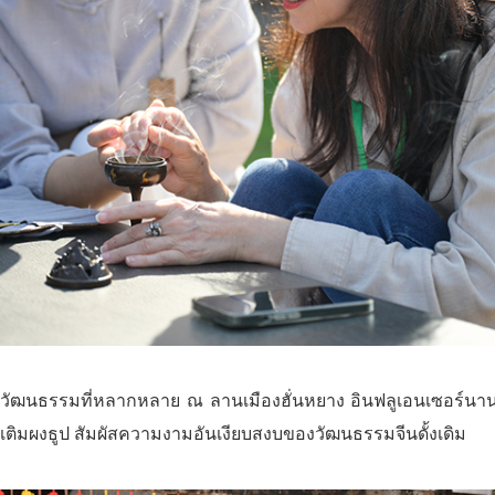
ัฒนธรรมที่หลากหลาย ณ ลานเมืองฮั่นหยาง อินฟลูเอนเซอร์นานาช
รเติมผงธูป สัมผัสความงามอันเงียบสงบของวัฒนธรรมจีนดั้งเดิม