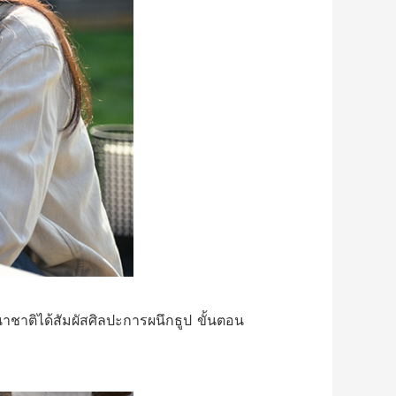
าติได้สัมผัสศิลปะการผนึกธูป ขั้นตอน