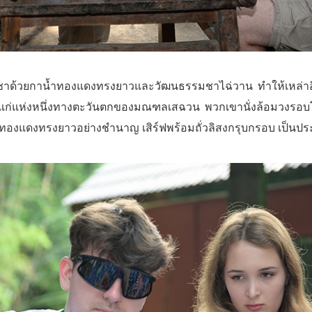
งชาด้วยกาน้ำทองแดงทรงยาวและวัฒนธรรมชาไฉ่วาน ทำให้เหล่าอินฟ
าเก่าแก่แห่งหนึ่งทางตะวันตกของมณฑลเสฉวน พวกเขานั่งล้อมวงร
ำทองแดงทรงยาวอย่างชำนาญ เสิร์ฟพร้อมถั่วลิสงกรุบกรอบ เป็นประ