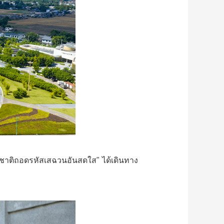
นานาชาติถอดรหัสเสฉวนอันสดใส" ได้เดินทาง