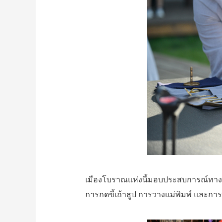
เมืองโบราณแห่งนี้มอบประสบการณ์ทางว
การกดขี้เถ้าธูป การวางแม่พิมพ์ และกา