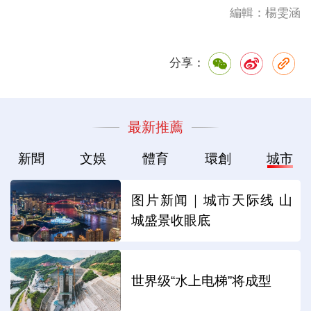
編輯：楊雯涵
分享：
最新推薦
新聞
文娛
體育
環創
城市
图片新闻｜城市天际线 山
城盛景收眼底
世界级“水上电梯”将成型