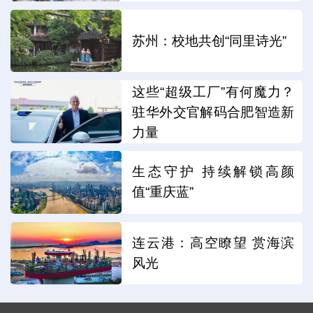
苏州：校地共创“同里诗光”
这些“超级工厂”有何魔力？
驻华外交官解码合肥智造新
力量
生态守护 持续解锁高颜
值“重庆蓝”
连云港：高空瞭望 赏海滨
风光