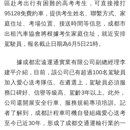
區赴考出行有困難的高考考生，可直接撥打
95128免費約車，提供考生姓名、聯繫方式、家
庭住址、考場位置、接送時間等信息，成都市
出租汽車協會將根據考生家庭住址，就近安排
駕駛員，報名截止日期為6月5日21時。
據成都宏遠運通實業有限公司副總經理李
建平介紹，目前，該公司已有超過100名駕駛員
加入愛心送考隊伍。在遴選上，駕駛員必須服
務口碑好、信譽等級高、駕齡3年以上。此外，
公司還開展安全行車、服務規範專項培訓。記
者了解到，成都計程車司機自發組織愛心送考
至今已近30年，形成了成都交通運輸行業的一