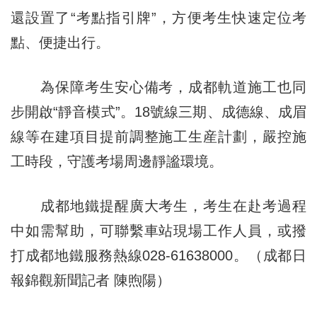
還設置了“考點指引牌”，方便考生快速定位考
點、便捷出行。
為保障考生安心備考，成都軌道施工也同
步開啟“靜音模式”。18號線三期、成德線、成眉
線等在建項目提前調整施工生産計劃，嚴控施
工時段，守護考場周邊靜謐環境。
成都地鐵提醒廣大考生，考生在赴考過程
中如需幫助，可聯繫車站現場工作人員，或撥
打成都地鐵服務熱線028-61638000。（成都日
報錦觀新聞記者 陳煦陽）