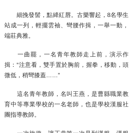
細挽發髻，點絳紅唇。古樂響起，8名學生
站成一列，輕擺雲袖、彎腰作揖，一舉一動，
端莊典雅。
一曲罷，一名青年教師走上前，演示作
揖：“注意看，雙手置於胸前，握拳，移動，頭
微低，稍彎膝蓋……”
這名青年教師，名叫王燕，是曹縣職業教
育中等專業學校的一名老師，也是學校漢服社
團指導教師。