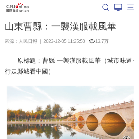
山東曹縣：一襲漢服載風華
來源：
人民日報
|
2023-12-05 11:25:59
13.7万
原標題：曹縣 一襲漢服載風華（城市味道·
行走縣城看中國）