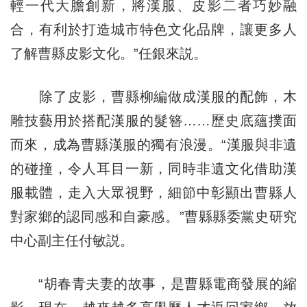
輕一代大膽創新，將漢服、皮影二者巧妙融
合，有利於打造城市特色文化品牌，讓更多人
了解曹縣皮影文化。”任銀來説。
除了皮影，曹縣柳編做成漢服的配飾，木
雕技藝用於搭配漢服的髮簪……歷史底蘊撲面
而來，成為曹縣漢服的獨有浪漫。“漢服與非遺
的碰撞，令人耳目一新，同時非遺文化借助漢
服載體，走入大眾視野，細節中彰顯出曹縣人
對家鄉的認同感和自豪感。”曹縣縣委黨史研究
中心副主任付敏説。
“胡春青夫妻的故事，是曹縣電商發展的縮