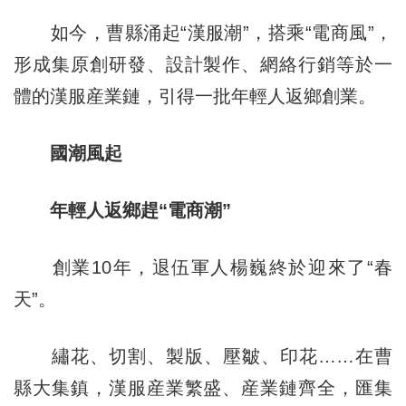
如今，曹縣涌起“漢服潮”，搭乘“電商風”，
形成集原創研發、設計製作、網絡行銷等於一
體的漢服産業鏈，引得一批年輕人返鄉創業。
國潮風起
年輕人返鄉趕“電商潮”
創業10年，退伍軍人楊巍終於迎來了“春
天”。
繡花、切割、製版、壓皺、印花……在曹
縣大集鎮，漢服産業繁盛、産業鏈齊全，匯集