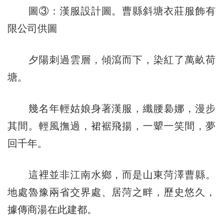
圖③：漢服設計圖。曹縣斜塘衣莊服飾有
限公司供圖
夕陽刺過雲層，傾瀉而下，染紅了萬畝荷
塘。
幾名年輕姑娘身著漢服，纖腰裊娜，漫步
其間。輕風撫過，裙裾飛揚，一顰一笑間，夢
回千年。
這裡並非江南水鄉，而是山東菏澤曹縣。
地處魯豫兩省交界處、居菏之畔，歷史悠久，
據傳商湯在此建都。