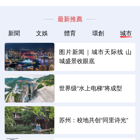
最新推薦
新聞
文娛
體育
環創
城市
图片新闻｜城市天际线 山
城盛景收眼底
世界级“水上电梯”将成型
苏州：校地共创“同里诗光”