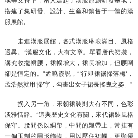
地等支持下，兩人建起了漢服原創研發基地，
搭建了集研發、設計、生産和銷售于一體的漢
服展館。
走進漢服展館，各式漢服琳琅滿目、風格
迥異。“漢服文化，大有文章。單看唐代裙裝，
講究收攏裙腰，裙幅增大，裙長增加，但腰圍
卻是恒定的。”孟曉霞説，“‘行即裙裾掃落梅’，
孟浩然就用‘掃’字，勾畫出女子裙長搖曳之姿。”
拐入另一角，宋朝裙裝則大有不同，色彩
淡雅恬靜。“這與歷史文化有關，宋代裙裝風格
保守。腰間係以綢帶，中間的飄帶上，常挂有
一個玉制的圓形飾物，用以壓住裙幅，更顯優