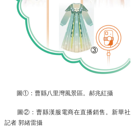
圖①：曹縣八里灣風景區。郝兆紅攝
圖②：曹縣漢服電商在直播銷售。新華社
記者 郭緒雷攝