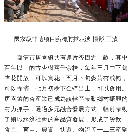
國家級非遺項目臨清肘捶表演 攝影 王濱
臨清市唐園鎮共有連片杏樹近千畝，其中
百年以上的古杏樹兩千余株，每年三月中下旬
杏花開放，可以賞花；五月下旬麥黃杏成熟，
可以採摘；七月初樹下金蟬出土，可以食用。
唐園鎮的杏産業已成為該轄區帶動鄉村振興的
有力抓手，通過多元融合發展方式，輻射帶動
了鎮域經濟社會的高品質發展，形成了餐飲、
食品、育苗、農資、快遞、物流等一二三産融