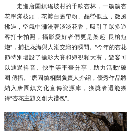
走進唐園鎮瑤坡村的千畝杏林，一簇簇杏
花壓滿枝頭，花瓣白裏帶粉、晶瑩似玉，微風
拂過，空氣中瀰漫著淡淡花香，吸引了眾多遊
客打卡拍照，攝影愛好者們更是架起“長槍短
炮”，捕捉花海與人潮交織的瞬間。“今年的杏花
節特別增設了攝影大賽和短視頻大賽，遊客可
以通過抖音、快手等平臺分享，助力活動‘破
圈’傳播。”唐園鎮相關負責人介紹，優秀作品將
納入唐園鎮文化宣傳資源庫，獲獎者還能獲
得“杏花主題文創大禮包”。