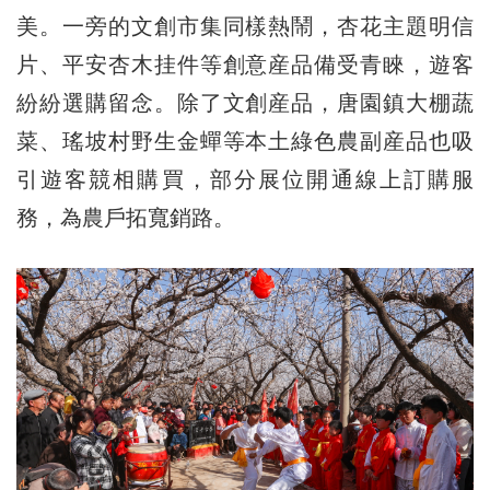
美。一旁的文創市集同樣熱鬧，杏花主題明信
片、平安杏木挂件等創意産品備受青睞，遊客
紛紛選購留念。除了文創産品，唐園鎮大棚蔬
菜、瑤坡村野生金蟬等本土綠色農副産品也吸
引遊客競相購買，部分展位開通線上訂購服
務，為農戶拓寬銷路。