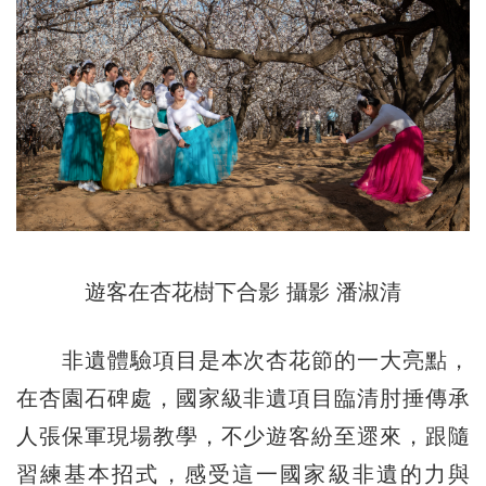
遊客在杏花樹下合影 攝影 潘淑清
非遺體驗項目是本次杏花節的一大亮點，
在杏園石碑處，國家級非遺項目臨清肘捶傳承
人張保軍現場教學，不少遊客紛至遝來，跟隨
習練基本招式，感受這一國家級非遺的力與