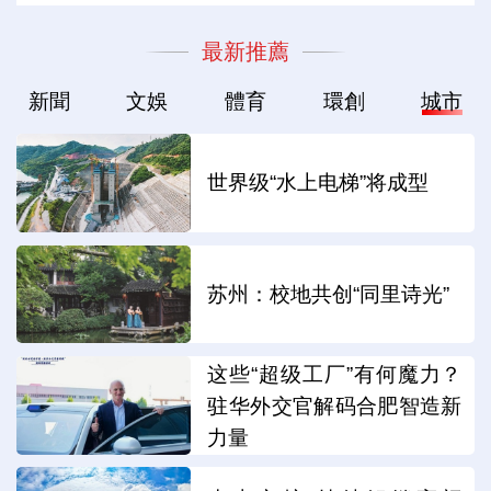
最新推薦
新聞
文娛
體育
環創
城市
世界级“水上电梯”将成型
苏州：校地共创“同里诗光”
这些“超级工厂”有何魔力？
驻华外交官解码合肥智造新
力量