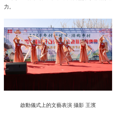
力。
啟動儀式上的文藝表演 攝影 王濱