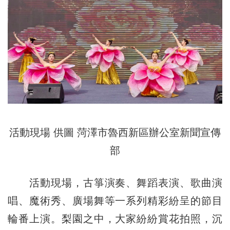
活動現場 供圖 菏澤市魯西新區辦公室新聞宣傳
部
活動現場，古箏演奏、舞蹈表演、歌曲演
唱、魔術秀、廣場舞等一系列精彩紛呈的節目
輪番上演。梨園之中，大家紛紛賞花拍照，沉