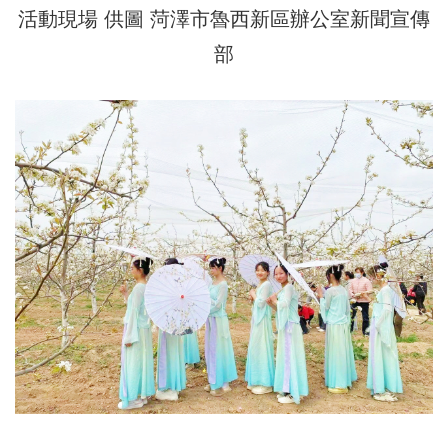
活動現場 供圖 菏澤市魯西新區辦公室新聞宣傳
部