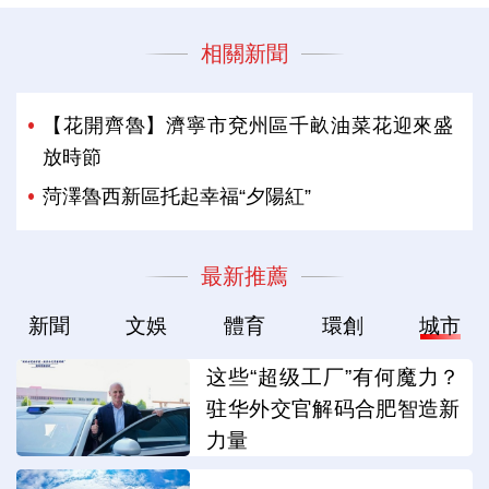
相關新聞
【花開齊魯】濟寧市兗州區千畝油菜花迎來盛
放時節
菏澤魯西新區托起幸福“夕陽紅”
最新推薦
新聞
文娛
體育
環創
城市
这些“超级工厂”有何魔力？
驻华外交官解码合肥智造新
力量