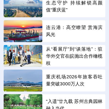
生态守护 持续解锁高颜
值“重庆蓝”
连云港：高空瞭望 赏海滨
风光
从“看展厅”到“谈落地”：驻
华外交官在皖抛出合作橄榄
枝
重庆机场2026年旅客吞吐
量突破3000万人次
“入遗”廿九载 苏州古典园林
融入当代