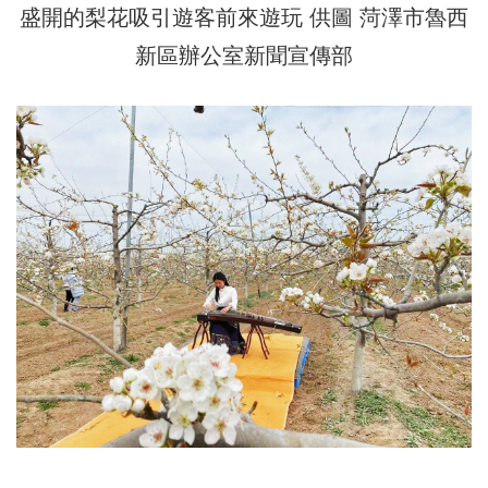
盛開的梨花吸引遊客前來遊玩 供圖 菏澤市魯西
新區辦公室新聞宣傳部