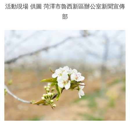
活動現場 供圖 菏澤市魯西新區辦公室新聞宣傳
部