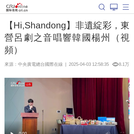
【Hi,Shandong】非遺綻彩，東
營呂劇之音唱響韓國楊州（視
頻）
來源：中央廣電總台國際在線
|
2025-04-03 12:58:35
8.1万