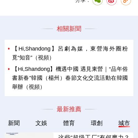
分享：
相關新聞
【Hi,Shandong】呂劇為媒，東營海外圈粉
覓“知音”（視頻）
【Hi,Shandong】機遇中國 遇見東營｜“品年俗
書新春”韓國（楊州）春節文化交流活動在韓國
舉辦（視頻）
最新推薦
新聞
文娛
體育
環創
城市
这些“超级工厂”有何魔力？