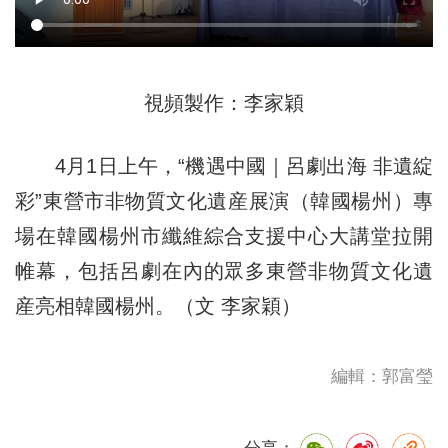
視頻製作：李家穎
4月1日上午，“機遇中國｜呂劇出海 非遺綻
彩”東營市非物質文化遺産展演（韓國楊州）專
場在韓國楊州市纖維綜合支援中心大講堂拉開
帷幕，包括呂劇在內的眾多東營非物質文化遺
産亮相韓國楊州。（文 李家穎）
編輯：郭富瑩