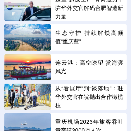
驻华外交官解码合肥智造新
力量
生态守护 持续解锁高颜
值“重庆蓝”
连云港：高空瞭望 赏海滨
风光
从“看展厅”到“谈落地”：驻
华外交官在皖抛出合作橄榄
枝
重庆机场2026年旅客吞吐
量突破3000万人次