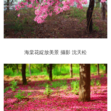
海棠花綻放美景
攝影 沈天松