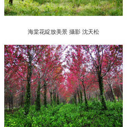
海棠花綻放美景
攝影 沈天松