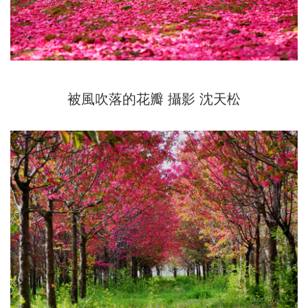
被風吹落的花瓣 攝影 沈天松