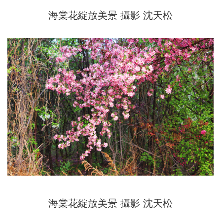
海棠花綻放美景 攝影 沈天松
海棠花綻放美景
攝影 沈天松