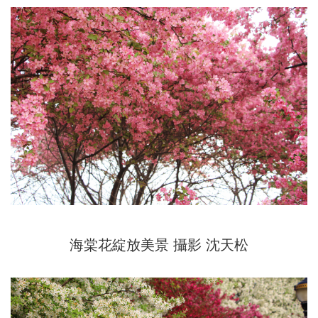
海棠花綻放美景
攝影 沈天松