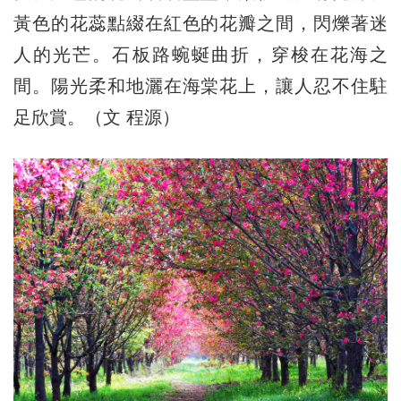
黃色的花蕊點綴在紅色的花瓣之間，閃爍著迷
人的光芒。石板路蜿蜒曲折，穿梭在花海之
間。陽光柔和地灑在海棠花上，讓人忍不住駐
足欣賞。（文 程源）