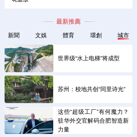
最新推薦
新聞
文娛
體育
環創
城市
世界级“水上电梯”将成型
苏州：校地共创“同里诗光”
这些“超级工厂”有何魔力？
驻华外交官解码合肥智造新
力量