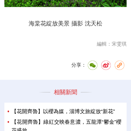
海棠花綻放美景
攝影 沈天松
編輯：宋雯琪
分享：
相關新聞
【花開齊魯】以櫻為媒，淄博文旅綻放“新花”
【花開齊魯】綠紅交映春意濃，五龍潭“鬱金”櫻
花盛放