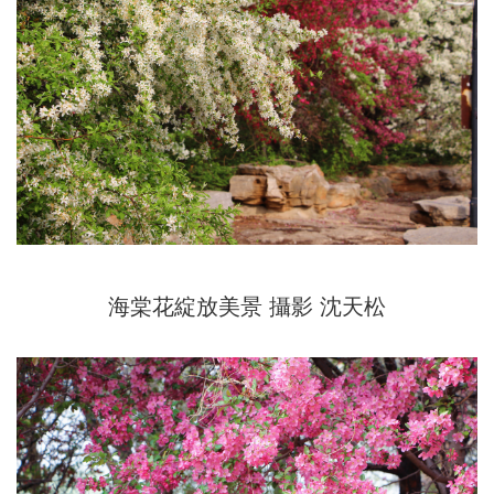
海棠花綻放美景
攝影 沈天松