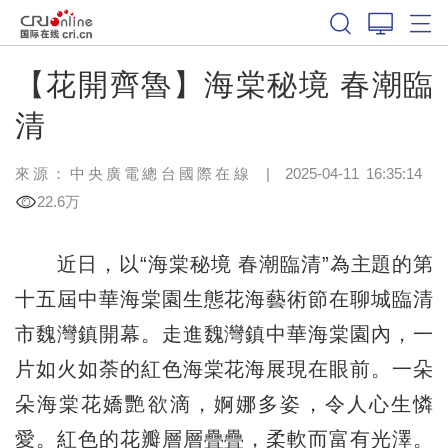
【花開齊魯】海棠秘境 春潮臨
清
來源：中央廣電總台國際在線
|
2025-04-11 16:35:14
22.6万
近日，以“海棠秘境 春潮臨清”為主題的第
十五屆中華海棠園生態花海藝術節在聊城臨清
市魏灣鎮開幕。走進魏灣鎮中華海棠園內，一
片如火如荼的紅色海棠花海展現在眼前。一朵
朵海棠花嬌艷欲滴，婀娜多姿，令人心生憐
愛。紅色的花瓣層層疊疊，柔軟而富有光澤。