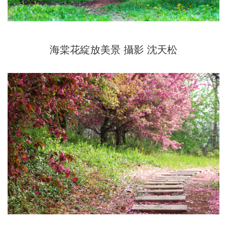
海棠花綻放美景
攝影 沈天松