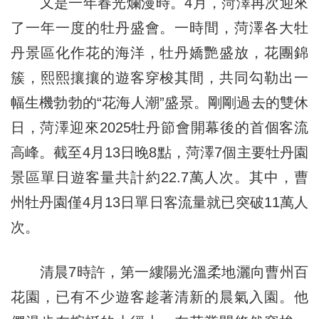
又是一年春光爛漫時。4月，菏澤再次迎來
了一年一度的牡丹盛會。一時間，菏澤各大牡
丹景區化作花的海洋，牡丹嬌艷盛放，花團錦
簇，熙熙攘攘的遊客穿梭其間，共同勾勒出一
幅生機勃勃的“花海人潮”盛景。剛剛過去的雙休
日，菏澤迎來2025牡丹節會開幕後的首個客流
高峰。截至4月13日晚8點，菏澤7個主要牡丹園
景區單日遊客量共計約22.7萬人次。其中，曹
州牡丹園僅4月13日單日客流量就已突破11萬人
次。
清晨7時許，第一縷陽光溫柔地灑向曹州百
花園，已有不少遊客趁著清新的晨氣入園。他