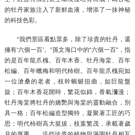
的牡丹家族注入了新鮮血液，增添了一抹神秘
的科技色彩。
“我們景區看點眾多，除了珍貴的牡丹，還
擁有‘六個一百’。”孫文海口中的“六個一百”，指
的是百年龍爪槐、百年木香、牡丹海棠、百年
松編、百年蠟梅和明代柿樹。百年龍爪槐宛如
一位滄桑的老者，枝幹蜿蜒扭曲，如巨龍盤
旋；百年木香花開時，繁花似錦，香氣瀰漫；
牡丹海棠將牡丹的嬌艷與海棠的靈動融合，別
具一格；百年松編造型獨特，凝聚著工匠的巧
思；明代柿樹高大挺拔，枝葉繁茂，承載著歲
月的厚重……這些珍貴的植物與滿園牡丹相互