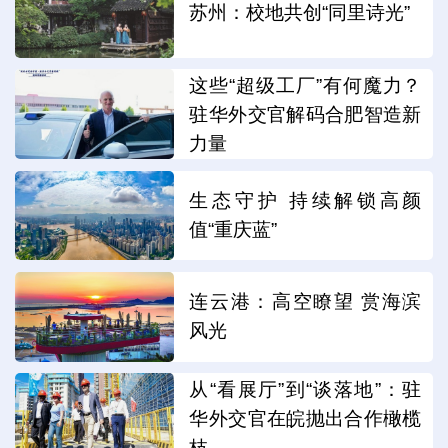
苏州：校地共创“同里诗光”
这些“超级工厂”有何魔力？
驻华外交官解码合肥智造新
力量
生态守护 持续解锁高颜
值“重庆蓝”
连云港：高空瞭望 赏海滨
风光
从“看展厅”到“谈落地”：驻
华外交官在皖抛出合作橄榄
枝