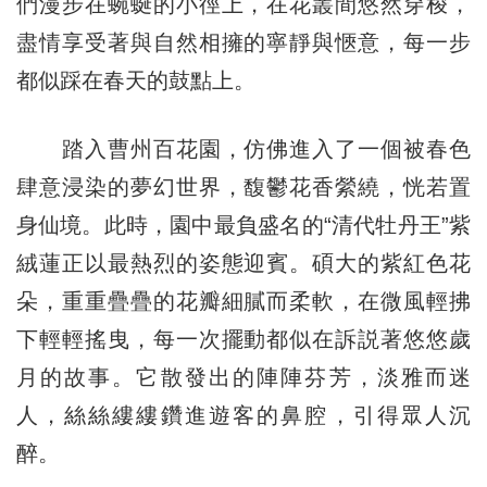
們漫步在蜿蜒的小徑上，在花叢間悠然穿梭，
盡情享受著與自然相擁的寧靜與愜意，每一步
都似踩在春天的鼓點上。
踏入曹州百花園，仿佛進入了一個被春色
肆意浸染的夢幻世界，馥鬱花香縈繞，恍若置
身仙境。此時，園中最負盛名的“清代牡丹王”紫
絨蓮正以最熱烈的姿態迎賓。碩大的紫紅色花
朵，重重疊疊的花瓣細膩而柔軟，在微風輕拂
下輕輕搖曳，每一次擺動都似在訴説著悠悠歲
月的故事。它散發出的陣陣芬芳，淡雅而迷
人，絲絲縷縷鑽進遊客的鼻腔，引得眾人沉
醉。