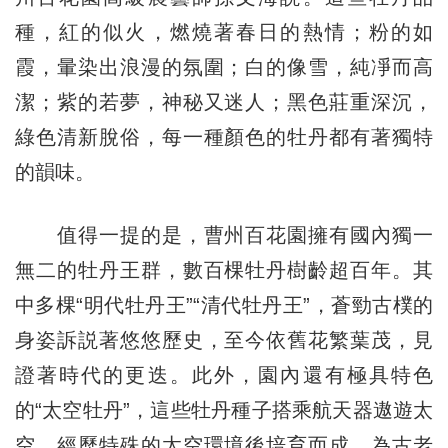
種，紅的似火，燃燒著春日的熱情；粉的如
霞，暈染出浪漫的氛圍；白的像雪，純凈而高
潔；紫的若夢，神秘又迷人；黑色莊重深沉，
綠色清新脫俗，每一種顏色的牡丹都有著獨特
的韻味。
值得一提的是，曹州百花園擁有國內獨一
無二的牡丹王群，數百棵牡丹樹齡超百年。其
中多棵“明代牡丹王”“清代牡丹王”，蒼勁古樸的
身姿訴説著悠悠歷史，至今依舊花繁葉茂，見
證著時代的更迭。此外，園內還有極具特色
的“太空牡丹”，這些牡丹種子搭乘航天器遨遊太
空，經歷特殊的太空環境後培育而成，為古老