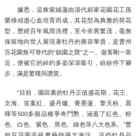
據悉，這株紫絨蓮由清代郝家花園花工孫
榮祿傾盡心血培育而成，其花型為典雅的荷花
型，歷經百年風雨洗禮，至今依舊繁茂，毫無
保留地向世人展現著牡丹的雍容華貴，是曹州
百花園無可替代的“鎮園之寶”之一。遊客剛一靠
近，便被它的綽約多姿深深吸引，紛紛停下腳
步，滿是驚嘆與讚賞。
“目前，園區裏的牡丹正值盛花期，花王、
文海、首案紅、盛丹爐、賽墨蓮、擎天粉、晨
暉等500多個品種爭奇鬥艷，涵蓋了紅色、粉
色、白色、紫色、黑色、綠色等八大色系。”曹
州百花園高級農藝師孫文海説。這些牡丹品