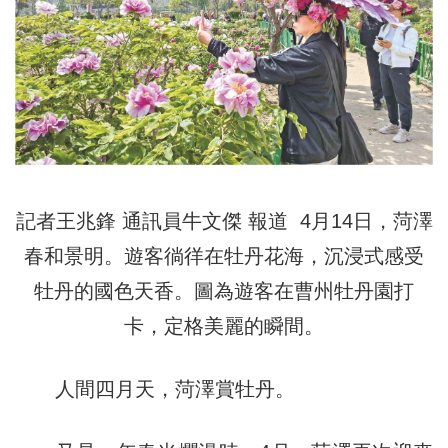
記者王兆鋒 通訊員牛文傑 報道 4月14日，菏澤
春和景明。遊客徜徉在牡丹花海，沉浸式感受
牡丹的國色天香。圖為遊客在曹州牡丹園打
卡，定格美麗的瞬間。
人間四月天，菏澤賞牡丹。