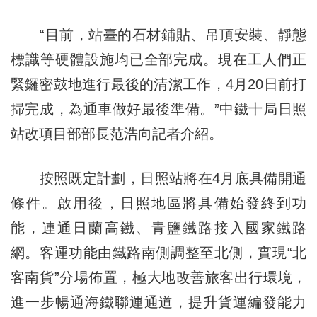
“目前，站臺的石材鋪貼、吊頂安裝、靜態
標識等硬體設施均已全部完成。現在工人們正
緊鑼密鼓地進行最後的清潔工作，4月20日前打
掃完成，為通車做好最後準備。”中鐵十局日照
站改項目部部長范浩向記者介紹。
按照既定計劃，日照站將在4月底具備開通
條件。啟用後，日照地區將具備始發終到功
能，連通日蘭高鐵、青鹽鐵路接入國家鐵路
網。客運功能由鐵路南側調整至北側，實現“北
客南貨”分場佈置，極大地改善旅客出行環境，
進一步暢通海鐵聯運通道，提升貨運編發能力