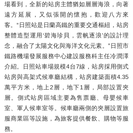
場看到，全新的站房主體猶如層層海浪，向著
遠方延展，又似張開的懷抱，歡迎八方來
客。“日照站是日蘭高鐵的重要交通樞紐，站房
整體造型運用‘碧海珍貝，雲帆逐浪’的設計理
念，融合了太陽文化與海洋文化元素。”日照市
鐵路機場發展服務中心建設服務科主任冷潤澤
介紹。日照站車場規模4台7線，站房採用側式
站房與高架式候車廳結構，站房建築面積4.35
萬平方米，地上2層，地下1層，局部設置夾
層。側式站房區域主要為售票廳、母嬰候車
室、軍人候車室等。候車廳兩側的夾層設置旅
服商業區等設施，為旅客提供餐飲、購物等服
務。