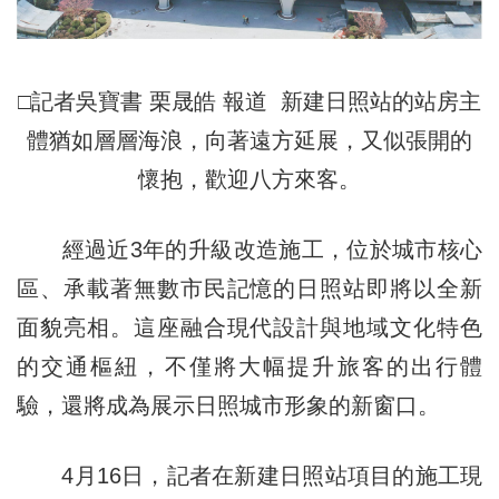
□記者吳寶書 栗晟皓 報道 新建日照站的站房主
體猶如層層海浪，向著遠方延展，又似張開的
懷抱，歡迎八方來客。
經過近3年的升級改造施工，位於城市核心
區、承載著無數市民記憶的日照站即將以全新
面貌亮相。這座融合現代設計與地域文化特色
的交通樞紐，不僅將大幅提升旅客的出行體
驗，還將成為展示日照城市形象的新窗口。
4月16日，記者在新建日照站項目的施工現