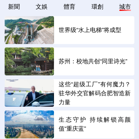
新聞
文娛
體育
環創
城市
世界级“水上电梯”将成型
苏州：校地共创“同里诗光”
这些“超级工厂”有何魔力？
驻华外交官解码合肥智造新
力量
生态守护 持续解锁高颜
值“重庆蓝”