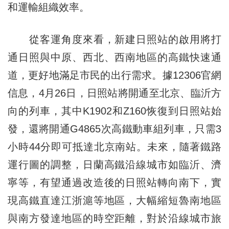
和運輸組織效率。
從客運角度來看，新建日照站的啟用將打
通日照與中原、西北、西南地區的高鐵快速通
道，更好地滿足市民的出行需求。據12306官網
信息，4月26日，日照站將開通至北京、臨沂方
向的列車，其中K1902和Z160恢復到日照站始
發，還將開通G4865次高鐵動車組列車，只需3
小時44分即可抵達北京南站。未來，隨著鐵路
運行圖的調整，日蘭高鐵沿線城市如臨沂、濟
寧等，有望通過改造後的日照站轉向南下，實
現高鐵直達江浙滬等地區，大幅縮短魯南地區
與南方發達地區的時空距離，對於沿線城市旅