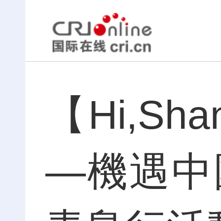
【Hi,Sha
—機遇中