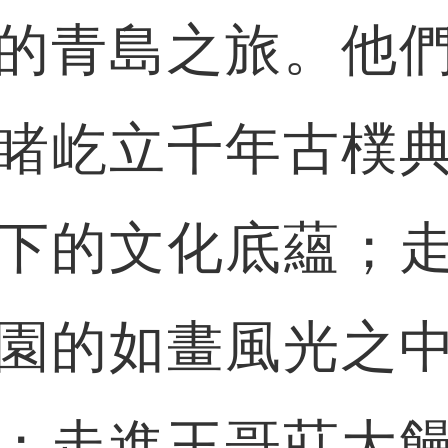
的青島之旅。他
睹屹立千年古樸
下的文化底蘊；
園的如畫風光之
；走進王哥莊大