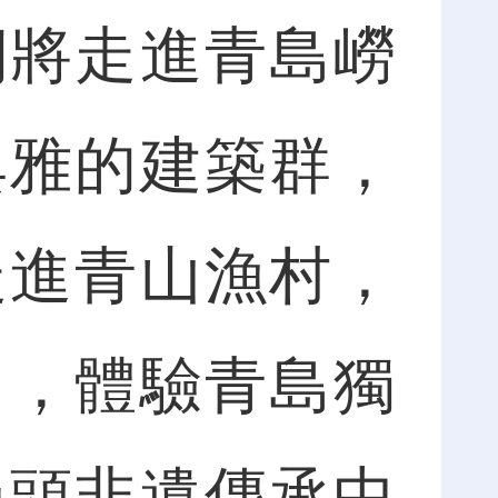
們將走進青島嶗
典雅的建築群，
走進青山漁村，
中，體驗青島獨
饅頭非遺傳承中