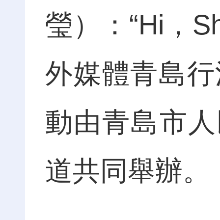
瑩）：“Hi，S
外媒體青島行
動由青島市人
道共同舉辦。