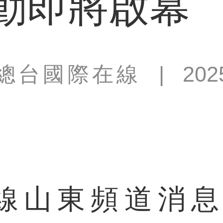
動即將啟幕
總台國際在線
|
202
山東頻道消息（