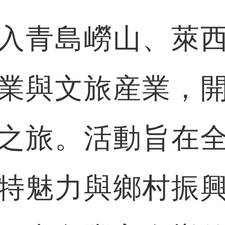
青島嶗山、萊西
業與文旅産業，
之旅。活動旨在
特魅力與鄉村振