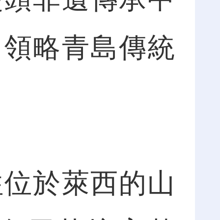
，領略青島傳統
位於萊西的山