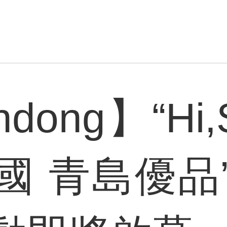
ndong】“Hi,
國 青島優品