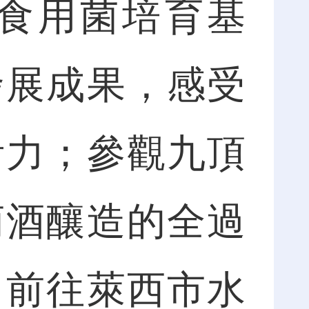
食用菌培育基
發展成果，感受
活力；參觀九頂
萄酒釀造的全過
；前往萊西市水