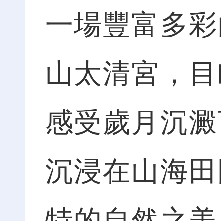
一場豐富多彩
山太清宮，目
感受歲月沉澱
沉浸在山海田
特的自然之美