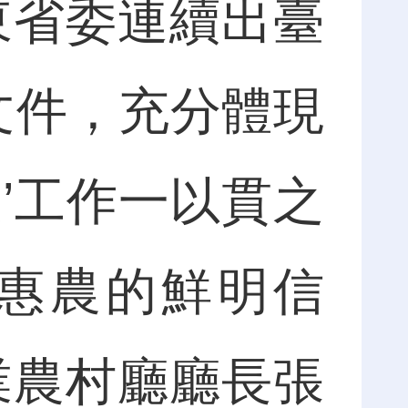
省委連續出臺
號文件，充分體現
’工作一以貫之
惠農的鮮明信
業農村廳廳長張