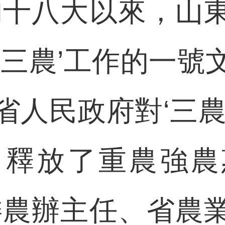
十八大以來，山東
‘三農’工作的一
省人民政府對‘三農
，釋放了重農強農
委農辦主任、省農