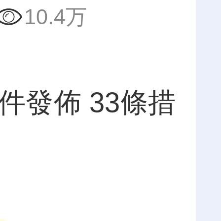
10.4万
件發佈 33條措