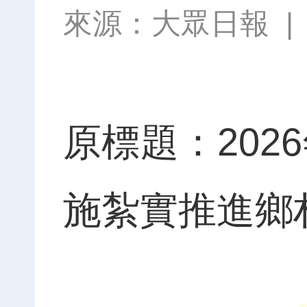
來源：
大眾日報
原標題：202
施紮實推進鄉