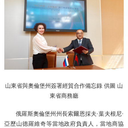
山東省與奧倫堡州簽署經貿合作備忘錄 供圖 山
東省商務廳
俄羅斯奧倫堡州州長索爾恩採夫·葉夫根尼·
亞歷山德羅維奇等當地政府負責人，當地商協