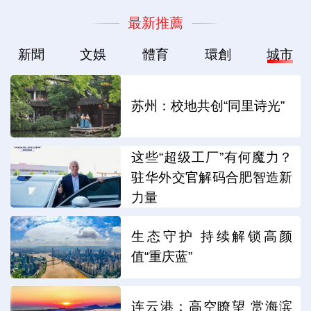
最新推薦
新聞
文娛
體育
環創
城市
苏州：校地共创“同里诗光”
这些“超级工厂”有何魔力？
驻华外交官解码合肥智造新
力量
生态守护 持续解锁高颜
值“重庆蓝”
连云港：高空瞭望 赏海滨