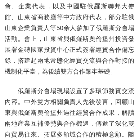
會、企業代表，以及中國駐俄羅斯聯邦大使
館、山東省商務廳等中方政府代表，部分駐俄
山東企業負責人等50余人參加了俄羅斯分會場
活動。會上，山東省與俄羅斯奧倫堡州投資發
展署金磚國家投資中心正式簽署經貿合作備忘
錄，搭建起兩地常態化經貿交流與合作對接的
機制化平臺，為後續雙方合作築牢基礎。
俄羅斯分會場現場設置了多環節務實交流
內容。中外雙方相關負責人先後發言，回顧山
東與俄羅斯奧倫堡州過往經貿合作成果，解讀
兩地産業互補優勢與合作機遇，傳遞了深化雙
向貿易往來、拓展多領域合作的積極意願。隨