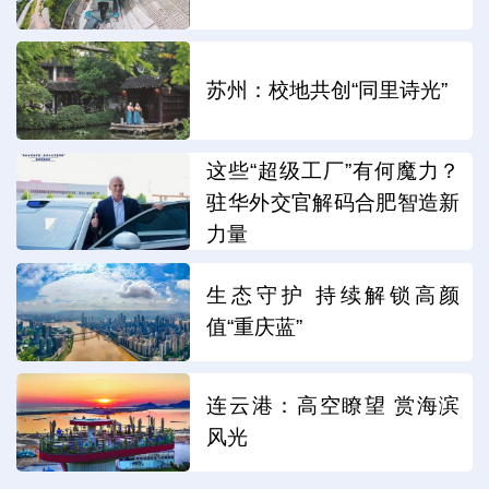
苏州：校地共创“同里诗光”
这些“超级工厂”有何魔力？
驻华外交官解码合肥智造新
力量
生态守护 持续解锁高颜
值“重庆蓝”
连云港：高空瞭望 赏海滨
风光