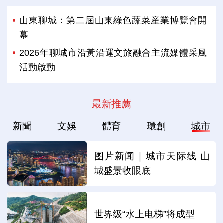
山東聊城：第二屆山東綠色蔬菜産業博覽會開
幕
2026年聊城市沿黃沿運文旅融合主流媒體采風
活動啟動
最新推薦
新聞
文娛
體育
環創
城市
图片新闻｜城市天际线 山
城盛景收眼底
世界级“水上电梯”将成型