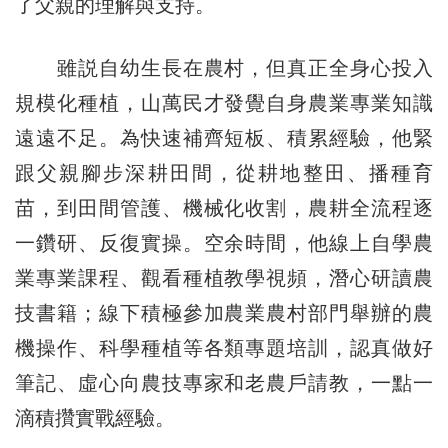
了父親的理解與支持。
雖説自幼生長在農村，但真正全身心投入
規模化種植，山萬民才發覺自身農業專業知識
遠遠不足。為快速補齊短板、積累經驗，他緊
跟父親腳步深耕田間，從耕地整田、播種育
苗，到田間管護、機械化收割，農耕全流程逐
一鑽研、反復實操。空余時間，他線上自學農
業專業課程、觀看種植教學視頻，潛心研讀農
技書籍；線下積極參加農業農村部門舉辦的農
機操作、科學種植等各類專題培訓，認真做好
筆記、虛心向農技專家和老農戶請教，一點一
滴積攢實戰經驗。