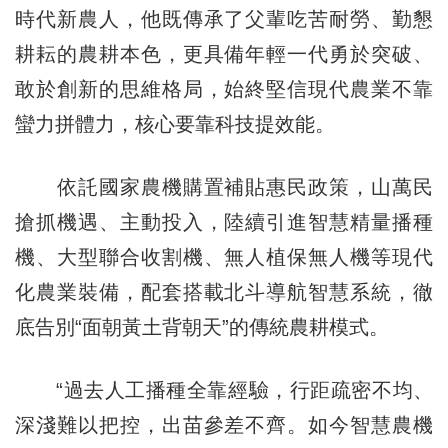
時代新農人，他既傳承了父輩吃苦耐勞、勤懇
耕耘的農耕本色，更具備年輕一代勇於突破、
敢於創新的思維格局，始終堅信現代農業不靠
蠻力拼體力，核心要靠科技提效能。
依託國家農機購置補貼惠民政策，山萬民
搶抓機遇、主動投入，陸續引進智慧精量播種
機、大型聯合收割機、無人植保無人機等現代
化農業裝備，配套搭載北斗導航智慧系統，徹
底告別“面朝黃土背朝天”的傳統農耕模式。
“過去人工播種全靠經驗，行距疏密不均、
深淺難以把控，出苗參差不齊。如今智慧農機