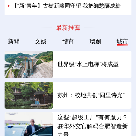
【“新”青年】古樹新藤同守望 我把鄉愁釀成糖
最新推薦
新聞
文娛
體育
環創
城市
世界级“水上电梯”将成型
苏州：校地共创“同里诗光”
这些“超级工厂”有何魔力？
驻华外交官解码合肥智造新
力量