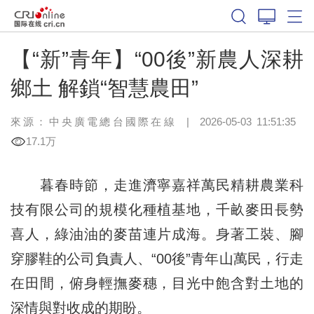
【“新”青年】“00後”新農人深耕
鄉土 解鎖“智慧農田”
來源：中央廣電總台國際在線
|
2026-05-03 11:51:35
17.1万
暮春時節，走進濟寧嘉祥萬民精耕農業科
技有限公司的規模化種植基地，千畝麥田長勢
喜人，綠油油的麥苗連片成海。身著工裝、腳
穿膠鞋的公司負責人、“00後”青年山萬民，行走
在田間，俯身輕撫麥穗，目光中飽含對土地的
深情與對收成的期盼。