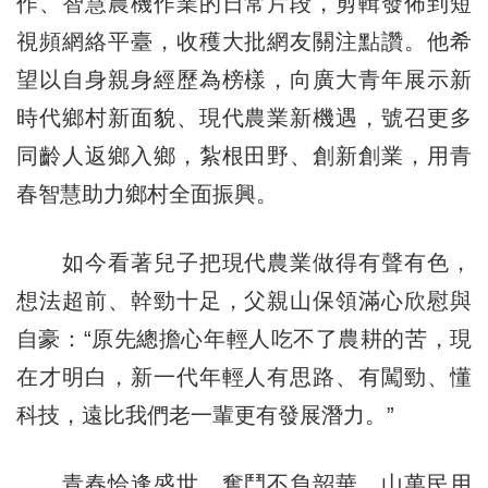
作、智慧農機作業的日常片段，剪輯發佈到短
視頻網絡平臺，收穫大批網友關注點讚。他希
望以自身親身經歷為榜樣，向廣大青年展示新
時代鄉村新面貌、現代農業新機遇，號召更多
同齡人返鄉入鄉，紮根田野、創新創業，用青
春智慧助力鄉村全面振興。
如今看著兒子把現代農業做得有聲有色，
想法超前、幹勁十足，父親山保領滿心欣慰與
自豪：“原先總擔心年輕人吃不了農耕的苦，現
在才明白，新一代年輕人有思路、有闖勁、懂
科技，遠比我們老一輩更有發展潛力。”
青春恰逢盛世，奮鬥不負韶華。山萬民用