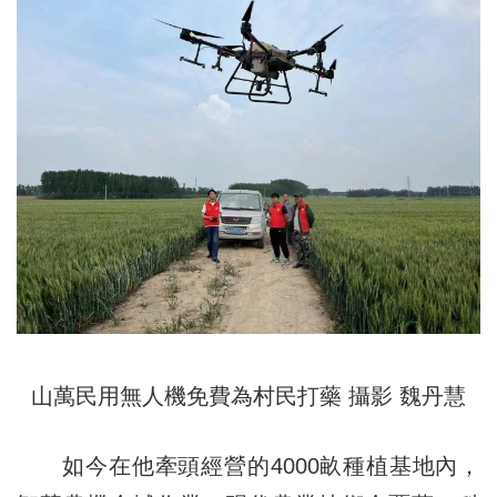
山萬民用無人機免費為村民打藥 攝影 魏丹慧
如今在他牽頭經營的4000畝種植基地內，