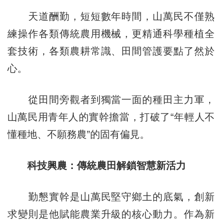
天道酬勤，短短數年時間，山萬民不僅熟
練操作各類傳統農用機械，更精通科學種植全
套技術，各類農耕常識、田間管護要點了然於
心。
從田間旁觀者到獨當一面的種田主力軍，
山萬民用青年人的實幹擔當，打破了“年輕人不
懂種地、不願務農”的固有偏見。
科技興農：傳統農田解鎖智慧新活力
勤懇實幹是山萬民堅守鄉土的底氣，創新
求變則是他賦能農業升級的核心動力。作為新