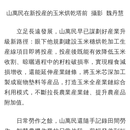
山萬民在新投産的玉米烘乾塔前 攝影 魏丹慧
立足長遠發展，山萬民早已謀劃好産業升
級新路徑：眼下他規劃建設玉米穗烘乾加工生
産線項目即將投産，投産後既能有效降低玉米
收割、晾曬過程中的籽粒破損率，實現糧食減
損增收，還能延伸産業鏈條，將玉米芯深加工
製成寵物墊料等産品，打造玉米全産業鏈綜合
利用模式，不斷拉長農業産業鏈、提升農産品
附加值。
日常勞作之餘，山萬民還隨手記錄田間勞