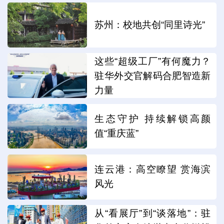
苏州：校地共创“同里诗光”
这些“超级工厂”有何魔力？
驻华外交官解码合肥智造新
力量
生态守护 持续解锁高颜
值“重庆蓝”
连云港：高空瞭望 赏海滨
风光
从“看展厅”到“谈落地”：驻