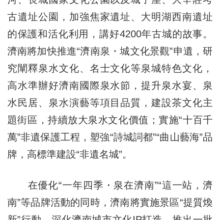
古遺址公園，加強焦家遺址、大明湖西南遺址
的保護和活化利用，講好4200年古城的故事。
濟南將加快推進“濟南泉・城文化景觀”申遺，研
究闡釋泉水文化、名士文化等泉城特色文化，
高水準辦好濟南國際泉水節，提升泉水宴、泉
水民居、泉水演藝等項目品質，建設茶文化主
題街區，持續放大泉水文化價值；實施“十百千
萬”非遺保護工程，塑強“詩城詞都”“曲山藝海”品
牌，高標準建設“非遺名城”。
在優化“一年四季・泉在濟南”“這一站，濟
南”等品牌活動的同時，濟南將實施景區“提質煥
新”行動，深化濟南城市文化IP打造，推出一批