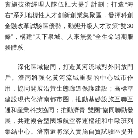
實施技術經理人隊伍壯大提升計劃；打造“海
右”系列地標性人才創新創業集聚區，發揮科創
金融改革試驗區優勢，動態升級人才政策“雙30
條”，構建“天下泉城、人來無憂”全生命週期服
務體系。
深化區域協同，打造黃河流域對外開放門
戶。濟南將強化黃河流域重要的中心城市作
用，協同開展沿黃生態廊道保護建設；高標準
建設現代化濟南都市圈，推動基礎設施互聯互
通和産業科技協同；推動濟青“雙圈”協同聯動發
展，共建複合型國際航空客運樞紐和中歐班列
集結中心。濟南還將深入實施自貿試驗區提升