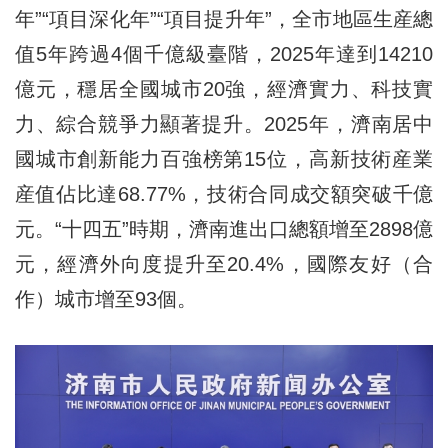
年”“項目深化年”“項目提升年”，全市地區生産總
值5年跨過4個千億級臺階，2025年達到14210
億元，穩居全國城市20強，經濟實力、科技實
力、綜合競爭力顯著提升。2025年，濟南居中
國城市創新能力百強榜第15位，高新技術産業
産值佔比達68.77%，技術合同成交額突破千億
元。“十四五”時期，濟南進出口總額增至2898億
元，經濟外向度提升至20.4%，國際友好（合
作）城市增至93個。