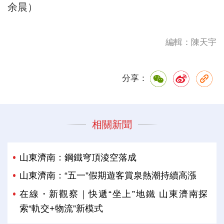
余晨）
編輯：陳天宇
分享：
相關新聞
山東濟南：鋼鐵穹頂淩空落成
山東濟南：“五一”假期遊客賞泉熱潮持續高漲
在線・新觀察｜快遞“坐上”地鐵 山東濟南探
索“軌交+物流”新模式