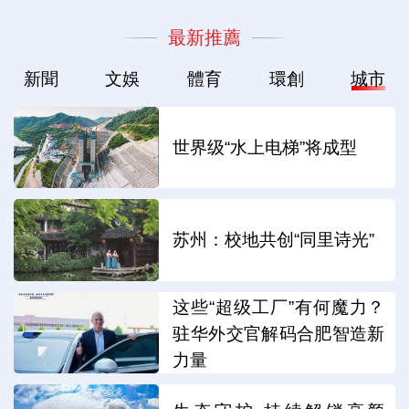
最新推薦
新聞
文娛
體育
環創
城市
世界级“水上电梯”将成型
苏州：校地共创“同里诗光”
这些“超级工厂”有何魔力？
驻华外交官解码合肥智造新
力量