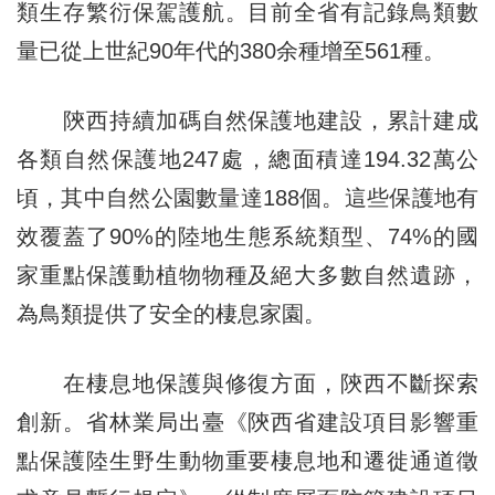
類生存繁衍保駕護航。目前全省有記錄鳥類數
量已從上世紀90年代的380余種增至561種。
陝西持續加碼自然保護地建設，累計建成
各類自然保護地247處，總面積達194.32萬公
頃，其中自然公園數量達188個。這些保護地有
效覆蓋了90%的陸地生態系統類型、74%的國
家重點保護動植物物種及絕大多數自然遺跡，
為鳥類提供了安全的棲息家園。
在棲息地保護與修復方面，陝西不斷探索
創新。省林業局出臺《陝西省建設項目影響重
點保護陸生野生動物重要棲息地和遷徙通道徵