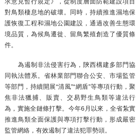
求意見暫行規定》，從制度層面防範建設項目
對鳥類棲息地的破壞。同時，持續推進濕地保
護恢復工程和濕地公園建設，通過改善生態環
境品質，為候鳥遷徙、留鳥繁殖創造了優質條
件。
為遏制非法侵害行為，陝西構建多部門協
同執法體系。省林業部門聯合公安、市場監管
等部門，持續開展“清風”“網盾”等專項行動，聚
焦非法獵捕、販賣、交易野生鳥類等違法行
為，實施全鏈條打擊。今年6月以來，全省紮實
推進鳥類全面保護與專項打擊行動，形成嚴密
監管網絡，有效遏制了違法犯罪勢頭。