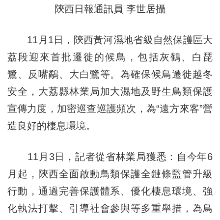
陝西日報通訊員 李世居攝
11月1日，陝西黃河濕地省級自然保護區大
荔段迎來首批遷徙的候鳥，包括灰鶴、白琵
鷺、反嘴鷸、大白鷺等。為確保候鳥遷徙越冬
安全，大荔縣林業局加大濕地及野生鳥類保護
宣傳力度，加密巡查巡護頻次，為“遠方來客”營
造良好的棲息環境。
11月3日，記者從省林業局獲悉：自今年6
月起，陝西全面啟動鳥類保護全鏈條監管升級
行動，通過完善保護體系、優化棲息環境、強
化執法打擊、引導社會參與等多重舉措，為鳥