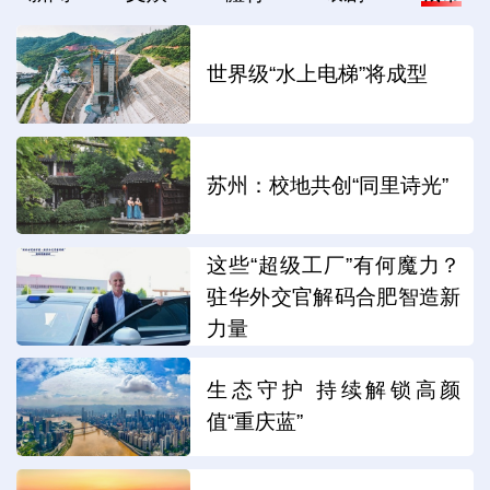
世界级“水上电梯”将成型
苏州：校地共创“同里诗光”
这些“超级工厂”有何魔力？
驻华外交官解码合肥智造新
力量
生态守护 持续解锁高颜
值“重庆蓝”