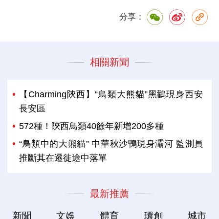
分享：
相關新聞
【Charming陝西】“鳥類大熊貓”黑鸛現身西安
長安區
572種！陝西鳥類40餘年新增200多種
“鳥類中的大熊貓” 中華秋沙鴨現身灞河 監測員
推斷其在遷徙途中落單
最新推薦
新聞
文娛
體育
環創
城市