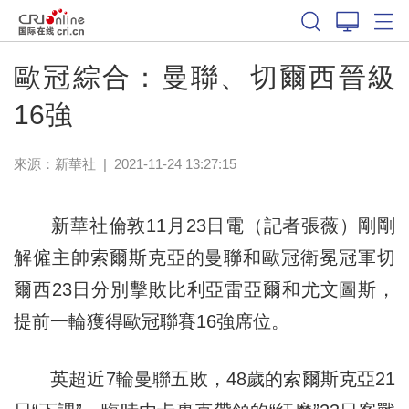
體育
歐冠綜合：曼聯、切爾西晉級
16強
來源：
新華社
|
2021-11-24 13:27:15
新華社倫敦11月23日電（記者張薇）剛剛
解僱主帥索爾斯克亞的曼聯和歐冠衛冕冠軍切
爾西23日分別擊敗比利亞雷亞爾和尤文圖斯，
提前一輪獲得歐冠聯賽16強席位。
英超近7輪曼聯五敗，48歲的索爾斯克亞21