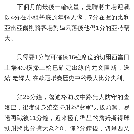
下個月的最後一輪較量，曼聯將主場迎戰
以4分在小組墊底的年輕人隊，7分在握的比利
亞雷亞爾則將客場對陣只落後他們1分的亞特蘭
大。
只需要1分就可確保16強席位的切爾西當日
主場4:0橫掃上輪已確定出線的尤文圖斯，送
給“老婦人”在歐冠聯賽歷史中的最大比分失利。
第25分鐘，魯迪格助攻中路無人防守的查
洛巴，後者側身淩空掃射為“藍軍”力拔頭籌。易
邊再戰後11分鐘，近來極有準星的詹姆斯得球
勁射將比分擴大為2:0。僅2分鐘後，切爾西又