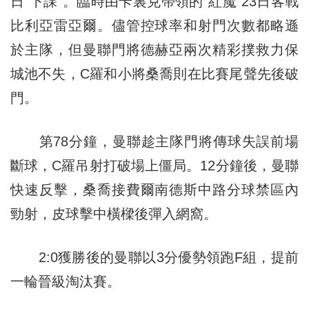
日“下課”。臨時由卡裏克帶領的“紅魔”23日客戰
比利亞雷亞爾。儘管控球率和射門次數都略遜
於主隊，但曼聯門將德赫亞兩次精彩撲救力保
城池不失，C羅和小將桑喬則在比賽尾聲先後破
門。
第78分鐘，曼聯趁主隊門將傳球失誤前場
斷球，C羅吊射打破場上僵局。12分鐘後，曼聯
快速反擊，桑喬接費爾南德斯中路分球禁區內
勁射，皮球擊中橫樑後彈入網窩。
2:0獲勝後的曼聯以3分優勢領跑F組，提前
一輪晉級淘汰賽。