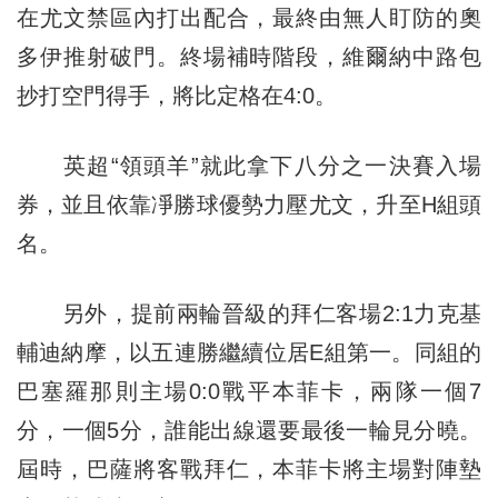
在尤文禁區內打出配合，最終由無人盯防的奧
多伊推射破門。終場補時階段，維爾納中路包
抄打空門得手，將比定格在4:0。
英超“領頭羊”就此拿下八分之一決賽入場
券，並且依靠凈勝球優勢力壓尤文，升至H組頭
名。
另外，提前兩輪晉級的拜仁客場2:1力克基
輔迪納摩，以五連勝繼續位居E組第一。同組的
巴塞羅那則主場0:0戰平本菲卡，兩隊一個7
分，一個5分，誰能出線還要最後一輪見分曉。
屆時，巴薩將客戰拜仁，本菲卡將主場對陣墊