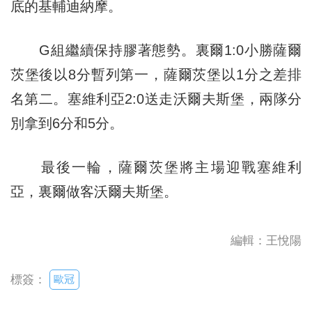
底的基輔迪納摩。
G組繼續保持膠著態勢。裏爾1:0小勝薩爾
茨堡後以8分暫列第一，薩爾茨堡以1分之差排
名第二。塞維利亞2:0送走沃爾夫斯堡，兩隊分
別拿到6分和5分。
最後一輪，薩爾茨堡將主場迎戰塞維利
亞，裏爾做客沃爾夫斯堡。
編輯：王悅陽
歐冠
標簽：