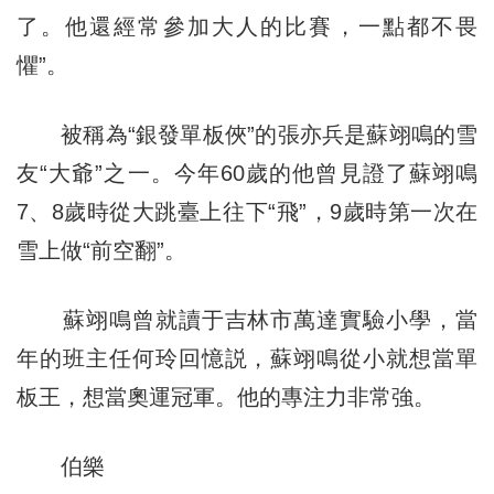
了。他還經常參加大人的比賽，一點都不畏
懼”。
被稱為“銀發單板俠”的張亦兵是蘇翊鳴的雪
友“大爺”之一。今年60歲的他曾見證了蘇翊鳴
7、8歲時從大跳臺上往下“飛”，9歲時第一次在
雪上做“前空翻”。
蘇翊鳴曾就讀于吉林市萬達實驗小學，當
年的班主任何玲回憶説，蘇翊鳴從小就想當單
板王，想當奧運冠軍。他的專注力非常強。
伯樂