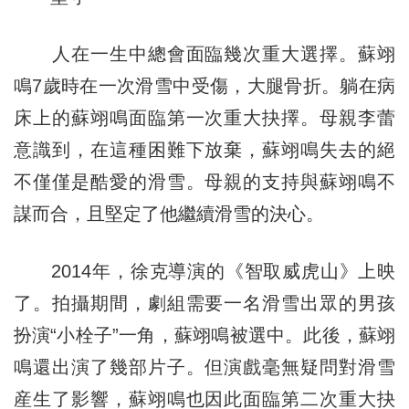
人在一生中總會面臨幾次重大選擇。蘇翊
鳴7歲時在一次滑雪中受傷，大腿骨折。躺在病
床上的蘇翊鳴面臨第一次重大抉擇。母親李蕾
意識到，在這種困難下放棄，蘇翊鳴失去的絕
不僅僅是酷愛的滑雪。母親的支持與蘇翊鳴不
謀而合，且堅定了他繼續滑雪的決心。
2014年，徐克導演的《智取威虎山》上映
了。拍攝期間，劇組需要一名滑雪出眾的男孩
扮演“小栓子”一角，蘇翊鳴被選中。此後，蘇翊
鳴還出演了幾部片子。但演戲毫無疑問對滑雪
産生了影響，蘇翊鳴也因此面臨第二次重大抉