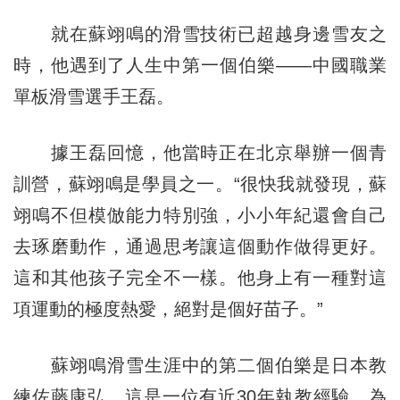
就在蘇翊鳴的滑雪技術已超越身邊雪友之
時，他遇到了人生中第一個伯樂——中國職業
單板滑雪選手王磊。
據王磊回憶，他當時正在北京舉辦一個青
訓營，蘇翊鳴是學員之一。“很快我就發現，蘇
翊鳴不但模倣能力特別強，小小年紀還會自己
去琢磨動作，通過思考讓這個動作做得更好。
這和其他孩子完全不一樣。他身上有一種對這
項運動的極度熱愛，絕對是個好苗子。”
蘇翊鳴滑雪生涯中的第二個伯樂是日本教
練佐藤康弘，這是一位有近30年執教經驗、為