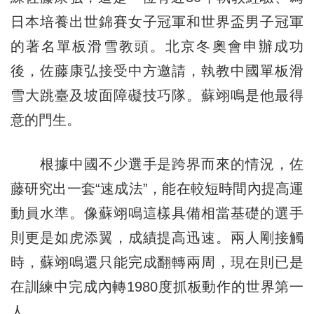
日本培養出世錦賽女子冠軍和世界盃男子冠軍
的著名單板滑雪教頭。北京冬奧會申辦成功
後，佐藤康弘接受中方邀請，執教中國單板滑
雪大跳臺及坡面障礙技巧隊。蘇翊鳴是他最得
意的門生。
根據中國不少選手是跨界而來的情況，佐
藤研究出一套“速成法”，能在較短時間內提高運
動員水準。像蘇翊鳴這樣具備相當基礎的選手
則更是如虎添翼，成績提高迅速。兩人剛接觸
時，蘇翊鳴還只能完成翻轉兩周，現在則已是
在訓練中完成內轉1980度抓板動作的世界第一
人。